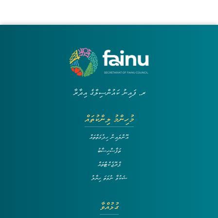
ރ. ފައިނު ކައުންސިލްގެ އިދާރާ
މުހިންމު ލިންކުތައް
އޮންލައިން ހިދުމަތްތައް
ތަފާސްހިސާބު
ޕްރޮޖެކްޓްތައް
ޝަކުވާ ނުވަތަ ހިޔާލު
ގުޅުއްވާ