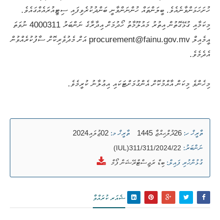
ހުށަހަޅަންވާނެއެވެ. ބީލަންތައް ހުންނަންވާނީ ބަންދުކުރެވިފައި ސިޓީއުރައެއްގައެވެ.
މިކަމާއި ގުޅޭގޮތުން އިތުރު މައުލޫމާތު ހޯދުމަށް އިދާރާގެ ނަންބަރު 4000311 ނުވަތަ
އީމެއިލް procurement@fainu.gov.mv އަށް މެދުވެރިކޮށް ސާފުކުރެއްވުން
އެދެމެވެ.
މިހެންވެ މިކަން އާއްމުކޮށް އެންގުމަށްޓަކައި އިޢުލާނު ކުރީމެވެ.
26ޛުލްޙިއްޖާ 1445
02ޖުލައި2024
ތާރީޚް ހ:
ތާރީޚް މ:
ނަންބަރު:
(IUL)311/311/2024/22
ބިޑް ރަޖިސްޓްރޭޝަން ފޯމް
ގުޅުންހުރި ފައިލް:
ޝެއަރ ކުރައްވާ