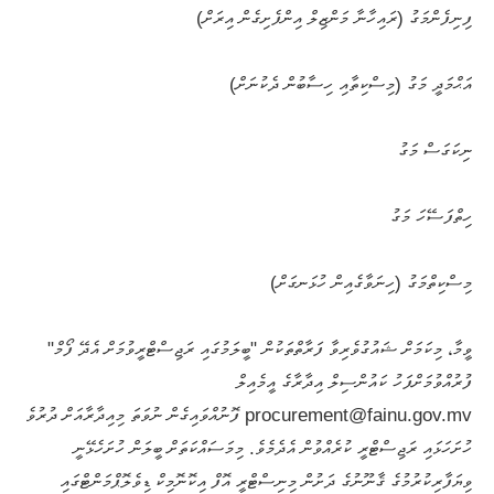
ފިނިފެންމަގު (ރައިހާނާ މަންޒިލް އިންފެށިގެން އިރަށް)
އަޙްމަދީ މަގު (މިސްކިތާއި ހިސާބުން ދެކުނަށް)
ނިކަގަސް މަގު
ހިތްފަސޭހަ މަގު
މިސްކިތްމަގު (ހިނަވާގެއިން ހުޅަނގަށް)
ވީމާ، މިކަމަށް ޝައުގުވެރިވާ ފަރާތްތަކުން "ބީލަމުގައި ރަޖިސްޓްރީވުމަށް އެދޭ ފޯމް"
ފުރުއްވުމަށްފަހު ކައުންސިލް އިދާރާގެ އީމެއިލް
procurement@fainu.gov.mv ފޮނުއްވައިގެން ނުވަތަ މިއިދާރާއަށް ދުރުވެ
ހުށަހަޅައި ރަޖިސްޓްރީ ކުރެއްވުން އެދެމެވެ. މިމަސައްކަތަށް ބީލަން ހުށަހެޅޭނީ
ވިޔަފާރިކުރުމުގެ ޤާނޫނުގެ ދަށުން މިނިސްޓްރީ އޮފް އިކޮނޮމިކް ޑިވެލޮޕްމަންޓްގައި