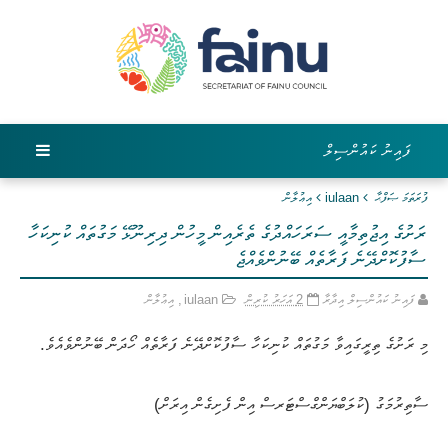
ފައިނު ކައުންސިލް
ފުރަތަމަ ޞަފްޙާ
iulaan
އިޢުލާން
ރަށުގެ އިޖުތިމާއީ ސަރަހައްދުގެ ތެރެއިން މީހުން ދިރިނޫޅޭ މަގުތައް ކުނިކަހާ
ސާފުކޮށްދޭނެ ފަރާތެއް ބޭނުންވެއްޖެ
ފައިނު ކައުންސިލް އިދާރާ
2 އަހަރު ކުރިން
iulaan
,
އިޢުލާން
މި ރަށުގެ ތިރީގައިވާ މަގުތައް ކުނިކަހާ ސާފުކޮށްދޭނެ ފަރާތެއް ހޯދަން ބޭނުންވެއެވެ.
ސާތިރުމަގު (ކުލަބްޔަންގްސްޓަރސް އިން ފެށިގެން އިރަށް)