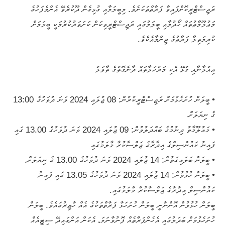
ރަޖިސްޓްރީކޮށްފައިވާ ފަރާތްތަކަށެވެ. މިބީލަމާއި ގުޅިގެން ދޫކުރެވޭ އެންމެފަހުގެ
މަޢުލޫމާތުތައް ހޯދުމާއި ބީލަމުގައި ރަޖިސްޓްރީވިކަން ކަށަވަރުކުރުމަކީ ބީލަމަށް
ކުރިމަތިލާ ފަރާތުގެ ޒިންމާއެކެވެ.
އިއުލާނާއި ގުޅޭ އެކި މަރުހަލާތައް ދާނެގޮތުގެ ތާވަލު
• ބީލަން ހުށަހެޅުމަށް ރަޖިސްޓްރީކުރުން: 08 ޖުލައި 2024 ވަނަ ދުވަހުގެ 13:00
ގެ ނިޔަލަށް
• މައުލޫމާތު ދިނުމުގެ ބައްދަލުވުން: 09 ޖުލައި 2024 ވަނަ ދުވަހުގެ 13.00 ގައި
ފައިނު ކައުންސިލްގެ އިދާރާގެ ޖަލްސާކުރާ މާލަމުގައި
• ބީލަން ބަލައިގަތުން: 14 ޖުލައި 2024 ވަނަ ދުވަހުގެ 13.00 ގެ ނިޔަލަށް.
• ބީލަން ހުޅުވުން: 14 ޖުލައި 2024 ވަނަ ދުވަހުގެ 13.05 ގައި ފައިނު
ކައުންސިލް އިދާރާގެ ޖަލްސާކުރާ މާލަމުގައި.
ބީލަން ހުޅުވުން އޮންނާނީ ބީލަން ހުށަހަޅާ ފަރާތްތަކުގެ އެއް ހާޒިރުގައެވެ. ބީލަން
ހުށަހެޅުމަށް ބަދަލުގައި އެހެންފަރާތެއް ފޮނުވާނަމަ، އެކަން އަންގައިދޭ ސިޓީއެއް