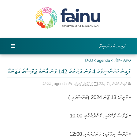
ފައިނު ކައުންސިލް
ފުރަތަމަ ޞަފްޙާ
agenda
އެޖެންޑާ
ފައިނު ކައުންސިލްގެ 4 ވަނަ ދައުރުގެ 142 ވަނަ އާންމު ޖަލްސާގެ އެޖެންޑާ
ފައިނު ކައުންސިލް އިދާރާ
2 އަހަރު ކުރިން
agenda
,
އެޖެންޑާ
• ތާރީޚް: 13 ޖޫން 2024 (ބުރާސްފަތި )
• ޖަލްސާ ފެށޭގަޑި: މެންދުރުކުރި 10:00
• ޖަލްސާ ނިމޭގަޑި: މެންދުރުކުރި 12:00