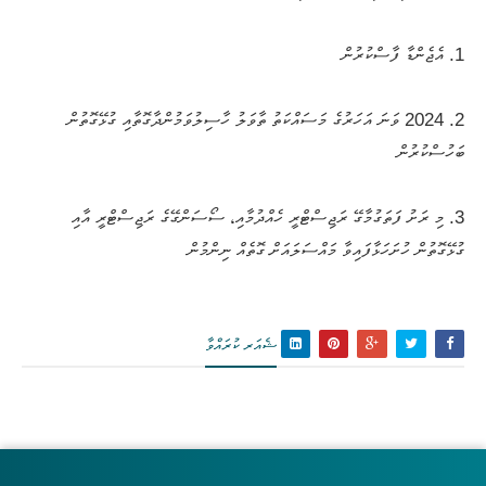
1. އެޖެންޑާ ފާސްކުރުން
2. 2024 ވަނަ އަހަރުގެ މަސައްކަތު ތާވަލު ހާސިލުވަމުންދާގޮތާއި ގުޅޭގޮތުން
ބަހުސްކުރުން
3. މި ރަށު ފަތަގުމާގޭ ރަޖިސްޓްރީ ހެއްދުމާއި، ސޯސަންގޭގެ ރަޖިސްޓްރީ އާއި
ގުޅޭގޮތުން ހުށަހަޅާފައިވާ މައްސަލައަށް ގޮތެއް ނިންމުން
ޝެއަރ ކުރައްވާ