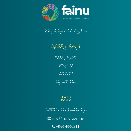
ރ. ފައިނު ކައުންސިލްގެ އިދާރާ
މުހިންމު ލިންކުތައް
އޮންލައިން ހިދުމަތްތައް
ތަފާސްހިސާބު
ޕްރޮޖެކްޓްތައް
ޝަކުވާ ނުވަތަ ހިޔާލު
ގުޅުއްވާ
ފައިނު ކައުންސިލް އިދާރާ - އަތޮޅުގޭމަގު
📧 info@fainu.gov.mv
📞 +960 4000311