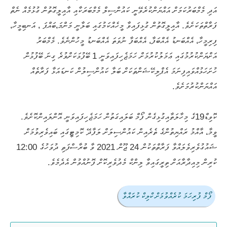
އަދި މެމްބަރުކަމަށް އައްޔަންކުރެވޭނީ ކައުންސިލް މެމްބަރަކާއި އާއިލީގޮތުން ގުޅުމެއް ނެތް
ފަރާތްތަކަށެވެ. އާއިލީގޮތުން ގުޅިފައިވާ މީހެއްކަމުގައި ބަލާނީ މަންމަ،ބައްޕަ ، އަނބިމީހާ،
ފިރިމީހާ، އެއްބަނޑު އެއްބަފާ، އެއްބަފާ ނުވަތަ އެއްބަނޑު މީހުންނެވެ. މެމްބަރު
އަށްޔަންކުރުމުގައި ޢަމަލުކުރުމަށް ހަމަޖެހިފައިވަނީ 1 ބޭފުޅަކަށްވުރެ ގިނަ ބޭފުޅުން
ހުށަހަޅުއްވައިފިނަމަ އެޕްލިކޭޝަންތަކަށް ބަލާ ކައުންސިލުން ކަނޑައަޅާ ފަރާތެއް
އައްޔަންކުރުމަށެވެ.
ކޮވިޑް19ގެ މިހާލަތާއިގުޅިގެން ފޯމް ބަލައިގަތުން ހަމަޖެހިފައިވަނީ އޮންލައިންކޮށެވެ.
ވީމާ، އާއްމު ރައްޔިތުންގެ ތެރެއިން ކައުންސިލަށް ލަފާދޭ ކޮމިޓީގައި ބައިވެރިވުމަށް
ޝައުގުވެރިވެލައްވާ ފަރާތްތަކުން 24 ޖޫން 2021 ވާ ބުރާސްފަތި ދުވަހުގެ 12:00
ކުރިން މިއިދާރާއަށް ތިރީގައިވާ ލިންކް މެދުވެރިކޮށް ފޮނުއްވުން އެދެމެވެ.
ފޯމް ފުރިހަމަ ކުރެއްވުމަށް ކްލިކް ކުރައްވާ