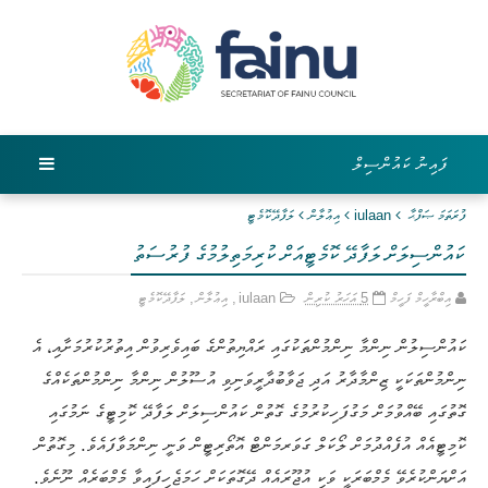
ފައިނު ކައުންސިލް
ފުރަތަމަ ޞަފްޙާ
iulaan
އިޢުލާން
ލަފާދޭކޮމެޓީ
ކައުންސިލަށް ލަފާދޭ ކޮމެޓީއަށް ކުރިމަތިލުމުގެ ފުރުސަތު
އިބްރާހީމް ފަހީމް
5 އަހަރު ކުރިން
iulaan
,
އިޢުލާން
,
ލަފާދޭކޮމެޓީ
ކައުންސިލުން ނިންމާ ނިންމުންތަކުގައި ރައްޔިތުންގެ ބައިވެރިވުން އިތުރުކުރުމަށާއި، އެ
ނިންމުންތަކަކީ ޒިންމާދާރު އަދި ޖަވާބުދާރީވަނިވި އުސޫލުން ނިންމާ ނިންމުންތަކެއްގެ
ގޮތުގައި ބޭއްވުމަށް މަގުފަހިކުރުމުގެ ގޮތުން ކައުންސިލަށް ލަފާދޭ ކޮމިޓީގެ ނަމުގައި
ކޮމިޓީއެއް އުފެއްދުމަށް ލޯކަލް ގަވަރމަންޓް އޮތޯރިޓީން ވަނީ ނިންމަވާފައެވެ. މިގޮތުން
އަށްޔަންކުރެވޭ މެމްބަރަކީ ވަކި އުޖޫރައެއް ދޭގޮތަކަށް ހަމަޖެހިފައިވާ މެމްބަރެއް ނޫނެވެ.