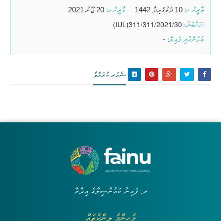
10 ޛުލްޤައިދާ 1442
20 ޖޫން 2021
ތާރީޚް ހ:
ތާރީޚް މ:
(IUL)311/311/2021/30
ނަންބަރު:
-
ގުޅުންހުރި ފައިލް:
ޝެއަރ ކުރައްވާ
ރ. ފައިނު ކައުންސިލްގެ އިދާރާ
މުހިންމު ލިންކުތައް