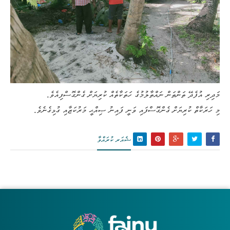
މަދިރި އުފެދޭ ތަންތަން ނައްތާލުމުގެ ހަތަކާތެއް ކުރިޔަށް ގެންގޮސްފިއެވެ.
މި ހަރަކާތް ކުރިޔަށް ގެންގޮސްފައި ވަނީ ފައިނު ޞިއްޙީ މަރުކަޒާއި ގުޅިގެނެވެ.
ޝެއަރ ކުރައްވާ