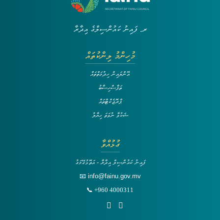
ރ. ފައިނު ކައުންސިލްގެ އިދާރާ
މުހިންމު ލިންކުތައް
އޮންލައިން ހިދުމަތްތައް
ތަފާސްހިސާބު
ޕްރޮޖެކްޓްތައް
ޝަކުވާ ނުވަތަ ހިޔާލު
ގުޅުއްވާ
ފައިނު ކައުންސިލް އިދާރާ - އަތޮޅުގޭމަގު
📧 info@fainu.gov.mv
📞 +960 4000311