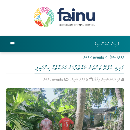
ފައިނު ކައުންސިލް
ފުރަތަމަ ޞަފްޙާ
events
ޚަބަރު
މަދިރި ‏އުފެދޭ ‏ތަންތަން ‏ނައްތާލުމަށް ‏ހަރަކާތެއް ‏ހިންގައިފި
ފައިނު ކައުންސިލް އިދާރާ
5 އަހަރު ކުރިން
events
,
ޚަބަރު