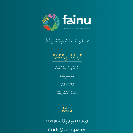
ރ. ފައިނު ކައުންސިލްގެ އިދާރާ
މުހިންމު ލިންކުތައް
އޮންލައިން ހިދުމަތްތައް
ތަފާސްހިސާބު
ޕްރޮޖެކްޓްތައް
ޝަކުވާ ނުވަތަ ހިޔާލު
ގުޅުއްވާ
ފައިނު ކައުންސިލް އިދާރާ - އަތޮޅުގޭމަގު
📧 info@fainu.gov.mv