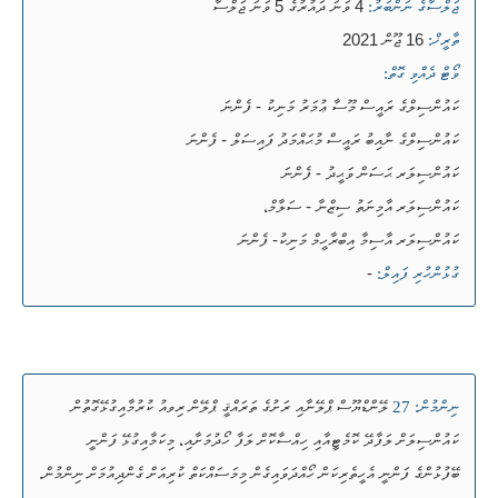
4 ވަނަ ދައުރުގެ 5 ވަނަ ޖަލްސާ
ޖަލްސާގެ ނަންބަރު:
16 ޖޫން 2021
ތާރީޚް:
ވޯޓް ދެއްވި ގޮތް:
ކައުންސިލްގެ ރައީސް މޫސާ ޢުމަރު މަނިކު - ފެންނަ
ކައުންސިލްގެ ނާއިބު ރައީސް މުޙައްމަދު ފައިސަލް - ފެންނަ
ކައުންސިލަރ ޙަސަން ވަޙީދު - ފެންނަ
ކައުންސިލަރ އާމިނަތު ސިޒްނާ - ސަލާމް،
ކައުންސިލަރ އާސިމާ އިބްރާހީމް މަނިކު- ފެންނަ
-
ގުޅުންހުރި ފައިލް:
ލޭންޑްޔޫސް ޕްލޭނާއި ރަށުގެ ތަރައްޤީ ޕްލޭން ރިވއު ކުރުމާއިގުޅޭގޮތުން
ނިންމުން: 27
ކައުންސިލަށް ލަފާދޭ ކޮމެޓީއާއި ހިއްސާކޮށް ލަފާ ހޯދުމަށާއި، މިކަމާއިގުޅޭ ފަންނީ
ބޭފުޅުންގެ ފަންނީ އެހީތެރިކަން ހޯއްދަވައިގެން މިމަސައްކަތް ކުރިއަށް ގެންދިއުމަށް ނިންމުން.