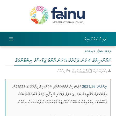
ފައިނު ކައުންސިލް
ފުރަތަމަ ޞަފްޙާ
ނިންމުން
ކައުންސިލްގެ 4 ވަނަ ދައުރުގެ 5 ވަނަ އާންމު ޖަލްސާގެ ނިންމުންތައް
އިބްރާހީމް ފަހީމް
5 އަހަރު ކުރިން
ނިންމުން
ކައުންސިލް މެމްބަރުންނާއި ކައުންސިލް އިދާރާގެ 2 މުވައްޒަފުން
ނިންމުން: 2021/26
ހިމެނޭގޮތަށް ކޮމެޓީއަށް ނަގާ، 2 ހަފްތާ ތެރޭގައި އޮޑިދޯނި ފަހަރު ގެންގުޅުއްވާ ބައެއް
ފަރާތްތަކުގެ ހިޔާލާއިއެކު އުޞޫލުގެ ޑްރާފްޓެއް އެކުލަވާލުމަށް ފެންނަކަމަށް ނިންމުން