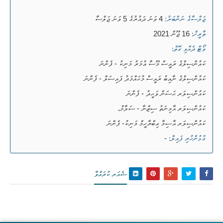
4 ވަނަ ދައުރުގެ 5 ވަނަ ޖަލްސާ
ޖަލްސާގެ ނަންބަރު:
16 ޖޫން 2021
ތާރީޚް:
ވޯޓް ދެއްވި ގޮތް:
ކައުންސިލްގެ ރައީސް މޫސާ ޢުމަރު މަނިކު - ފެންނަ
ކައުންސިލްގެ ނާއިބު ރައީސް މުޙައްމަދު ފައިސަލް - ފެންނަ
ކައުންސިލަރ ޙަސަން ވަޙީދު - ފެންނަ
ކައުންސިލަރ އާމިނަތު ސިޒްނާ - ސަލާމް،
ކައުންސިލަރ އާސިމާ އިބްރާހީމް މަނިކު- ފެންނަ
-
ގުޅުންހުރި ފައިލް:
ޝެއަރ ކުރައްވާ