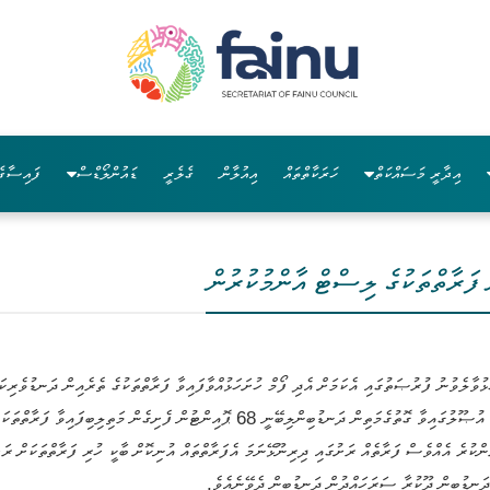
އިދާރީ މަސައްކަތް
ހަރަކާތްތައް
އިއުލާން
ގެލެރީ
ޑައުންލޯޑްސް
ފައިސާގެ
ފަރާތްތަކުގެ ލިސްޓް އާންމުކުރުން
ޅުވާލެވުނު ފުރުޞަތުގައި އެކަމަށް އެދި ފޯމް ހުށަހަޅުއްވާފައިވާ ފަރާތްތަކުގެ ތެރެއިން ދަނޑުވެރ
ިންކުރެ އެއްވެސް ފަރާތެއް ރަށުގައި ދިރިނޫޅޭނަމަ އެފަރާތްތައް އުނިކޮށް ބާކީ ހުރި ފަރާތްތަކަށް 
 ދަނޑުބިން ދޫކުރާ ސަރަހައްދުން ދަނޑުބިން ދެވޭނެއެވެ.