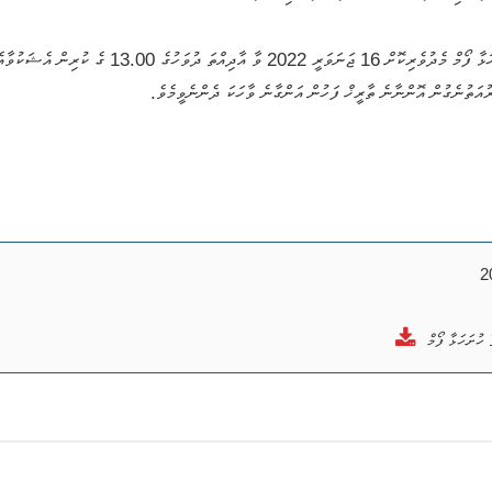
ވީމާ، މިލިސްޓާއިމެދު އެއްވެސް ޝަކުވާއެއް އޮތްނަމަ، ޝަކ
ުއަތުނެގުން އޮންނާނެ ތާރީޚް ފަހުން އަންގާނެ ވާހަކަ ދެންނެވީމެވެ.
ހުށަހަޅާ ފޯމް