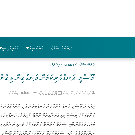
ފުރަތަމަ ސަފްހާ
ކައުންސިލް
ޑަބްލިއުޑީސީ
ފުރަތަމަ ޞަފްޙާ
iulaan
އިޢުލާން
މޫސުމީ ދަނޑުވެރިކަމަށް ދަނޑުބިން ލިބުނު 
ފައިނު ކައުންސިލް އިދާރާ
6 އަހަރު ކުރިން
iulaan
,
އިޢުލާން
މިއަހަރު މޫސުމީ ދަނޑު ހެއްދުމަށް ދަނޑުބިމަށް އެދި ހުށަހެޅުމަށް ހު
ބައްދަލުވުމުން ބާކީ ޝަރުތު ހަމަނުވާ ފަރާތްތަކުގެ ތެރެއިން ދެމަފިރ
ނިންމަވާފައެވެ. އަދި ޝަރުތުހަމަވާ ފަރާތްތަކަށް އާއްމުކޮށް މޫސުމީ