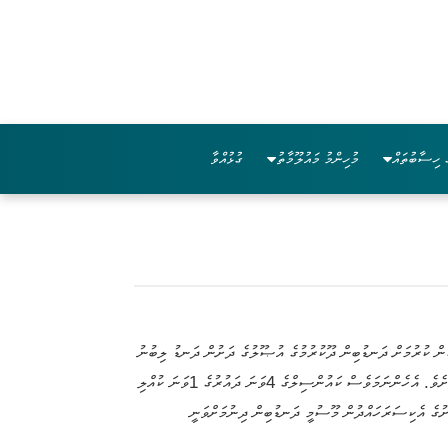
 ހިސާބުތައް
މުހިންމު މައުލޫމާތު
ގުޅުއްވާ
ިކަން ކުރުމަށް ދަނޑުބިން ދޫކުރުމުގެ އުޞޫލުގެ ދަށުން ދަނޑު ލިބުނު
ފަރާތްތަކުގެ ލިސްޓް މިއިޢުލާނާއިއެކު އާންމު ކުރީމެވެ. ދަނޑުބިމުގެ އުޞޫލުގައިވާ ގޮތުގެމަތިން ދަނޑުބިންލިބޭނީ 68 ޕޮއިންޓުން ފެށިގެން މަތިލިބިފައިވާ ފަރާތްތަކަށެވެ. އެހެންނަމަވެސް ކައުންސިލްގެ 4ވަނަ ދައުރުގެ 1ވަނަ ކުއްލި
ރަށުގެ އެކިސަރަހައްދުން މޫސުމީ ދަނޑުބިން ދިނުމަށްވަނީ