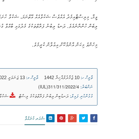
ލިބެން ހުންނާނެއެވެ. ދަނޑު ލިބުނު ފަރާތްތަކުގެ މެދުގައި ބާއްވާ ގުރ
މިހެންވެ މިކަން އާންމުކޮށް އިޢުލާން ކުރީމެވެ.
10 ޖުމާދުލްއާޚިރާ 1442
13 ޖަނަވަރީ 2022
ތާރީޚް ހ:
ތާރީޚް މ:
(IUL)311/311/2022/4
ނަންބަރު:
ދަނޑުބިން ލިބުނު ފަރާތްތަކުގެ ލިސްޓް
ޝަކުވާ 
ގުޅުންހުރި ފައިލް:
ޝެއަރ ކުރައްވާ