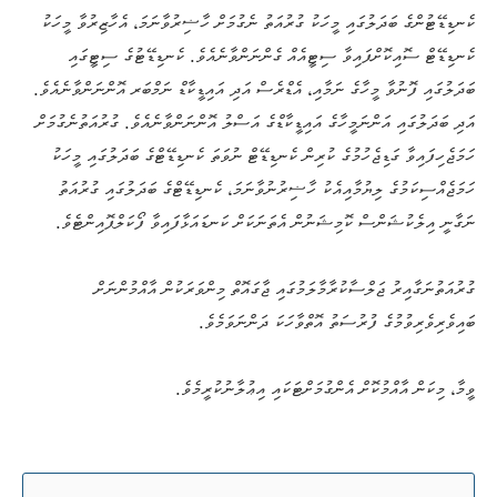
ކެނޑިޑޭޓުންގެ ބަދަލުގައި މީހަކު ގުރުއަތު ނެގުމަށް ހާޟިރުވާނަމަ، އެހާޒިރުވާ މީހަކު
ކެނޑިޑޭޓް ސޮއިކޮށްފައިވާ ސިޓީއެއް ގެންނަންވާނެއެވެ. ކެނޑިޑޭޓުގެ ސިޓީގައި
ބަދަލުގައި ފޮނުވާ މީހާގެ ނަމާއި، އެޑްރެސް އަދި އައިޑީކާޑް ނަމްބަރ އޮންނަންވާނެއެވެ.
އަދި ބަދަލުގައި އަންނަމީހާގެ އައިޑީކާޑްގެ އަސްލު އޮންނަންވާނެއެވެ. ގުރުއަތުނެގުމަށް
ހަމަޖެހިފައިވާ ގަޑިޖެހުމުގެ ކުރިން ކެނޑިޑޭޓް ނުވަތަ ކެނޑިޑޭޓްގެ ބަދަލުގައި މީހަކު
ހަމަޖެއްސިކަމުގެ ލިޔުމާއިއެކު ހާޟިރުނުވާނަމަ، ކެނޑިޑޭޓްގެ ބަދަލުގައި ގުރުއަތު
ނަގާނީ އިލެކުޝަންސް ކޮމިޝަނުން އެތަނަކަށް ކަނޑައަޅާފައިވާ ފޯކަލްޕޮއިންޓެވެ.
ގުރުއަތުނަގާއިރު ޖަލްސާކުރާމާލަމުގައި ޖާގައޮތް މިންވަރަކުން އާއްމުންނަށް
ބައިވެރިވެރިވުމުގެ ފުރުސަތު އޮތްވާހަކަ ދަންނަވަމެވެ.
ވީމާ، މިކަން އާއްމުކޮށް އެންގުމަށްޓަކައި އިޢުލާނުކުރީމެވެ.