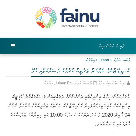
ފައިނު ކައުންސިލް
ފުރަތަމަ ޞަފްޙާ
iulaan
އިޢުލާން
ކެނޑިޑޭޓުންގެ ނަމްބަރު ތަރުތީބު ކުރުމުގެ މަސައްކަތާއި ގުޅޭ
ފައިނު ކައުންސިލް އިދާރާ
6 އަހަރު ކުރިން
iulaan
,
އިޢުލާން
ލޯކަލްކައުންސިލްގެ އިންތިޚާބާއި އަންހެނުންގެ ތަރައްޤީއަށް މަސައްކަތްކުރާ ކޮމިޓީގެ
އިންތިޚާބަށް ކުރިމަތިލައްވާފައިވާ ކެންޑިޑޭޓުންގެ ނަންތައް ތަރުތީބުކޮށް ގުރުއަތު ނެގުން
04 މާރިޗް 2020 ވާ ބުދަ ދުވަހުގެ ހެނދުނު 10:00 ގައި މިއިދާރާގެ ޖަލްސާކުރާ
މާލަމުގައި އޮންނާނެއެވެ.