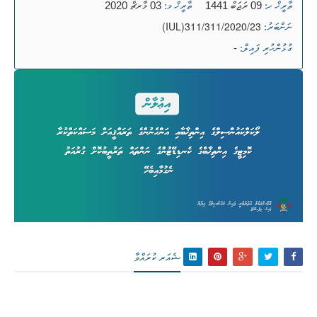
09 ރަޖަބް 1441
03 މާރޗް 2020
ތާރީޚް ހ:
ތާރީޚް މ:
(IUL)311/311/2020/23
ނަންބަރު:
-
ގުޅުންހުރި ފައިލް:
ޝެއަރ ކުރައްވާ