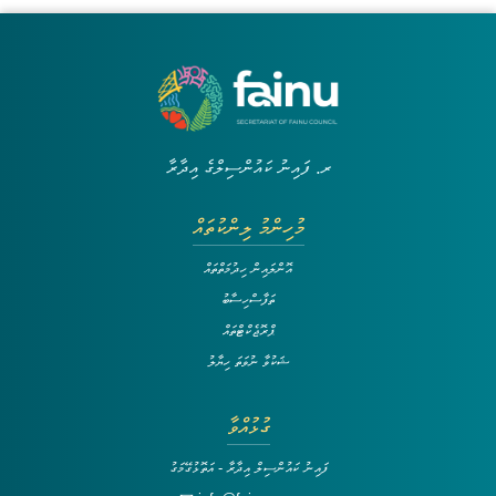
ރ. ފައިނު ކައުންސިލްގެ އިދާރާ
މުހިންމު ލިންކުތައް
އޮންލައިން ހިދުމަތްތައް
ތަފާސްހިސާބު
ޕްރޮޖެކްޓްތައް
ޝަކުވާ ނުވަތަ ހިޔާލު
ގުޅުއްވާ
ފައިނު ކައުންސިލް އިދާރާ - އަތޮޅުގޭމަގު