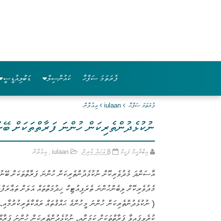
ފުރަތަމަ ސަފްހާ
ކައުންސިލް
ޑަބްލިއުޑީސީ
ފުރަތަމަ ޞަފްޙާ
iulaan
އިޢުލާން
ނުކުޅެދުންތެރިކަން ހުންނަ ފަރާތްތަކަށް ބޭނ
އިބްރާހީމް ފަހީމް
8 އަހަރު ކުރިން
iulaan
,
އިޢުލާން
( ނުކުޅެދުންތެރިކަން ހުންނަ މީހުންގެ ޙައްޤުތައް ރައްކާތެރިކުރުމާ
ކުރެވިފައިވާ ފަރާތްތަކަށް ކަމަށާއި، ނުކުޅެދުންތެރިކަން ހުންނަ ފަރާތް