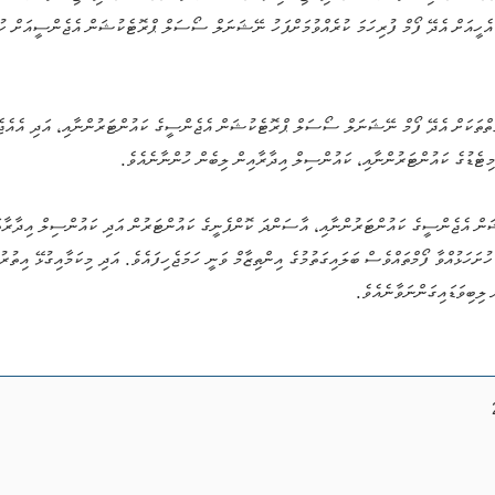
 އެހީއަށް އެދޭ ފޯމް ފުރިހަމަ ކުރެއްވުމަށްފަހު ނޭޝަނަލް ސޯސަލް ޕްރޮޓެކުޝަން އެޖެންސީއަށް ހުށ
ަން އެޖެންސީގެ ކައުންޓަރުންނާއި، އާސަންދަ ކޮންޕެނީގެ ކައުންޓަރުން އަދި ކައުންސިލް އިދާރ