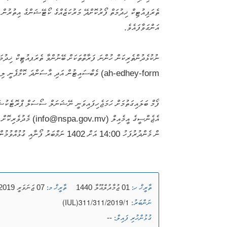
ތެރަޕިއުޓިކް ޚިދުމަތް ފޯރުކޮށްދޭ މަރުކަޒެއްގެ ކޯޓޭޝަންގެ އިތުރުން
އަންގަވާފައެވެ.
ah-edhey-form) ވެބްސައިޓުން އަދި އާސަންދަ ކޮމްޕެނީ ލިމިޓެޑުގެ ކައުންޓަރުންނާއި، ކައުންސިލް އިދާރާއިން ލިބެން ހުންނާނެއެވެ.
ފޯމް ބަލައިގަތުމަށް ހަމަޖެހިފައިވަނީ ނޭޝަނަލް ސޯސަލް ޕްރޮޓެކުޝ
ން މެންދުރުފަހު 14:00 އަށް 1402 ނަމްބަރު ފޯނާއި ގުޅުއްވުމުން ލިބިވަޑައިގަންނަވާނެއެވެ.
01 ޖުމާދުލްޢޫލާ 1440
07 ޖަނަވަރީ 2019
ތާރީޚް ހ:
ތާރީޚް މ:
(IUL)311/311/2019/1
ނަންބަރު:
--
ގުޅުންހުރި ފައިލް: