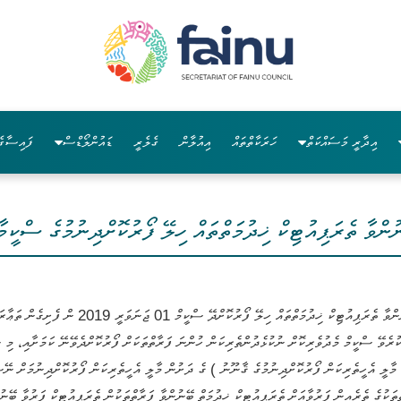
އިދާރީ މަސައްކަތް
ހަރަކާތްތައް
އިއުލާން
ގެލެރީ
ޑައުންލޯޑްސް
ފައިސާގެ
ުންވާ ތެރަޕިއުޓިކް ޚިދުމަތްތައް ހިލޭ ފޯރުކޮށްދިނުމުގެ ސްކީމާ
އާސަންދަ މެދުވެރިކޮށް ނުކުޅެދުންތެރިކަން ހުންނަ ފ
އި، މާލީ އެހީތެރިކަން ފޯރުކޮށްދިނުމުގެ ޤާނޫނު ) ގެ ދަށުން މާލީ އެހީތެރިކަން ފޯރުކޮށްދިނުމަ
ތަކުގެ ތެރެއިން ފަރުވާއަށް ތެރަޕިއުޓިކް ޚިދުމަތް ބޭނުންވާ ފަރާތްތަކުން ތެރަޕިއުޓިކް ފަރުވާ ބޭނުނ