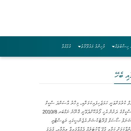
 ހިސާބުތައް
މުހިންމު މައުލޫމާތު
ގުޅުއްވާ
އި ބެހޭ
ަރާތްތަކަށް ބޭނުންވާ ތެރަޕިއުޓިކް ޚިދުމަތްތައް ހިލޭ ފޯރުކޮށްދޭ ސްކީމް 01 ޖަނަވަރީ 2019 ން ފެށިގެން ތަޢާރަފް ކުރުމަށްވަނީ ހަމަޖެހިފައިކަމަށާއި، މިހާރު އާސަންދަ ސްކީމް
މެދުވެރިކޮށް ލިބެންހުންނަ ތެރަޕިއުޓިކް ޚިދުމަތްތައް އަލަށް ތަޢާރަފްކުރެވޭ ސްކީމް މެދުވެރިކޮށް ނުކުޅެދުންތެރިކަން ހުންނަ ފަރާތްތަކަށް ފޯރުކޮށްދެވޭނޭ ކަމަށާއި، މި ސްކީމްގެ ދަށުން އެހީ ފޯރުކޮށްދެވޭނީ ޤާނޫނު ނަމްބަރ 2010/8
ށް ނޭޝަނަލް ސޯސަލް ޕްރޮޓެކުޝަން އެޖެންސީގައި ރަޖިސްޓްރީ
ްވާކަމަށް ކަމާއި ގުޅޭ ޑޮކުޓަރެއް ދެއްވާފައިވާ ލިޔުމާއި، އެދަފަ