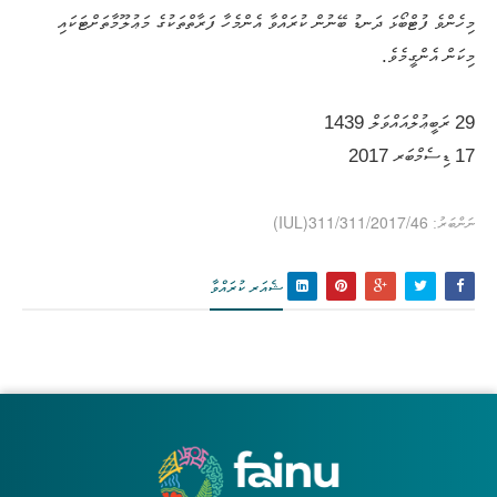
މިހެންވެ ފުޓްބޯޅަ ދަނޑު ބޭނުން ކުރައްވާ އެންމެހާ ފަރާތްތަކުގެ މަޢުލޫމާތަށްޓަކައި
މިކަން އެންގީމެވެ.
(IUL)311/311/2017/46
ނަންބަރު:
ޝެއަރ ކުރައްވާ