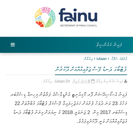
ފައިނު ކައުންސިލް
ފުރަތަމަ ޞަފްޙާ
iulaan
އިޢުލާން
ފުޓްބޯޅަ ދަނޑު ފޭސް ޖަމްޢިއްޔާއަށް ދޫކުރުން
ފައިނު ކައުންސިލް އިދާރާ
9 އަހަރު ކުރިން
iulaan
,
އިޢުލާން
ފައިނު އެސޯސިއޭޝަން ފޮރ ކޮމިއުނިޓީ އެންޑީވާސްގެ ފަރާތުން މިހިނގާ ޑިސެމްބަރ
މަހުގެ 23 ވަނަ ދުވަހު ފެށުމަށް ހަމަޖެހިފައިވާ ފޭސްކަޕް ފުޓްބޯޅަ މުބާރާތަށް 22
ޑިސެމްބަރ 2017 އިން
2 ޖަނަވަރީ 2018 ގެ ނިޔަލަށް މިރަށު ފުޓްބޯޅަ ދަނޑު
އެޖަމްޢިއްޔާއަށް ވަނީ ދޫކުރެވިފައެވެ.