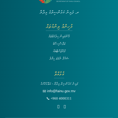
ރ. ފައިނު ކައުންސިލްގެ އިދާރާ
މުހިންމު ލިންކުތައް
އޮންލައިން ހިދުމަތްތައް
ތަފާސްހިސާބު
ޕްރޮޖެކްޓްތައް
ޝަކުވާ ނުވަތަ ހިޔާލު
ގުޅުއްވާ
ފައިނު ކައުންސިލް އިދާރާ - އަތޮޅުގޭމަގު
📧 info@fainu.gov.mv
📞 +960 4000311