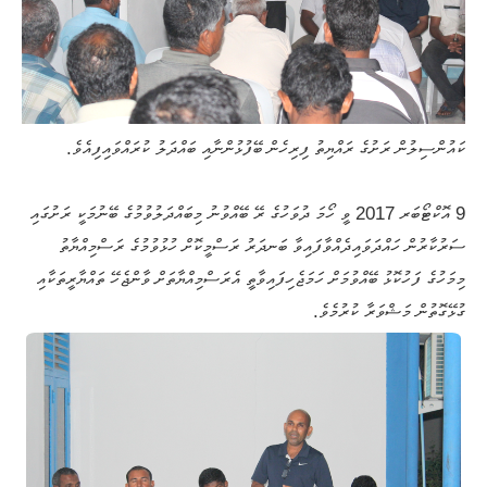
ކައުންސިލުން ރަށުގެ ރައްޔިތު ފިރިހެން ބޭފުޅުންނާއި ބައްދަލު ކުރައްވައިފިއެވެ.
9 އޮކްޓޯބަރ 2017 ވީ ހޯމަ ދުވަހުގެ ރޭ ބޭއްވުނު މިބައްދަލުވުމުގެ ބޭނުމަކީ ރަށުގައި
ސަރުކާރުން ހައްދަވައިދެއްވާފައިވާ ބަނދަރު ރަސްމީކޮށް ހުޅުވުމުގެ ރަސްމިއްޔާތު
މިމަހުގެ ފަހުކޮޅު ބޭއްވުމަށް ހަމަޖެހިފައިވާތީ އެރަސްމިއްޔާތަށް ވާންޖެހޭ ތައްޔާރީތަކާއި
ގުޅޭގޮތުން މަޝްވަރާ ކުރުމެވެ.