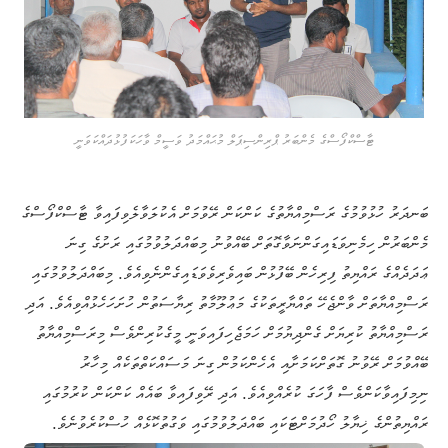
ޓާސްކްފޯސްގެ މެންބަރު ޕްރިންސިޕަލް މުޙައްމަދު ވަސީމް ވާހަކަފުޅުދައްކަވަނީ
ބަނދަރު ހުޅުވުމުގެ ރަސްމިއްޔާތުގެ ކަންކަން ރޭވުމަށް އެކުލަވާލެވިފައިވާ ޓާސްކްފޯސްގެ
މެންބަރުން ހިމެނިވަޑައިގަންނަވާގޮތަށް ބޭއްވުނު މިބައްދަލުވުމުގައި ރަށުގެ ގިނަ
ޢަދަދެއްގެ ރައްޔިތު ފިރިހެން ބޭފުޅުން ބައިވެރިވެވަޑައިގެންނެވިއެވެ. މިބައްދަލުވުމުގައި
ރަސްމިއްޔާތަށް ވާންޖެހޭ ތައްޔާރީތަކުގެ މަޢުލޫމާތު ރިޔާސަތުން ހުށަހަހެޅުއްވިއެވެ. އަދި
ރަސްމިއްޔާތު ކުރިޔަށް ގެންދިޔުމަށް ހަމަޖެހިފައިވަނީ މީގެކުރިންވެސް މިރަސްމިއްޔާތު
ބޭއްވުމަށް ރޭވުނު ގޮތަށްކަމަށާއި އެހެންކަމުން ގިނަ މަސައްކަތްތަކެއް މިހާރު
ނިމިފައިވާކަންވެސް ފާހަގަ ކުރެއްވިއެވެ. އަދި ރޭވިފައިވާ ބައެއް ކަންކަން ކުރުމުގައި
ރައްޔިތުންގެ ޚިޔާލު ހޯދުމަށްޓަކައި ބައްދަލުވުމުގައި ވަގުތުކޮޅެއް ހުސްކުރެވުނެވެ.