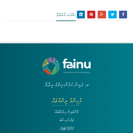
ޝެއަރ ކުރައްވާ
ރ. ފައިނު ކައުންސިލްގެ އިދާރާ
މުހިންމު ލިންކުތައް
އޮންލައިން ހިދުމަތްތައް
ތަފާސްހިސާބު
ޕްރޮޖެކްޓްތައް