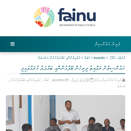
ފައިނު ކައުންސިލް
ފުރަތަމަ ޞަފްޙާ
events
ޚަބަރު
ރައްޔިތުންނާއި ބައްދަލުކުރުން
ބަނދަރު
ކައުންސިލުން ރައްޔިތު ފިރިހެން ބޭފުޅުންނާއި ބައްދަލު ކުރައްވައިފި
ފައިނު ކައުންސިލް އިދާރާ
9 އަހަރު ކުރިން
events
,
ޚަބަރު
,
ރައްޔިތުންނާއި ބައްދަލުކުރުން
,
ބަނދަރު