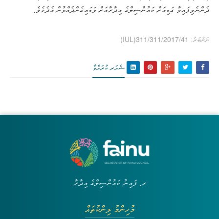
ދެންނެވިފައިވާ ގަޑިއަށް ކައުންސިލްގެ އިދާރާއަށް ވަޑައިގެންދެއްވުން އެދެމެވެ.
(IUL)311/311/2017/41
ނަންބަރު:
ޝެއަރ ކުރައްވާ
ރ. ފައިނު ކައުންސިލްގެ އިދާރާ
މުހިންމު ލިންކުތައް