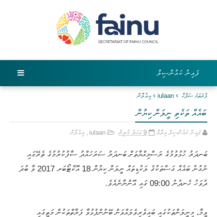
ފައިނު ކައުންސިލް
ފުރަތަމަ ޞަފްޙާ
iulaan
އިޢުލާން
ބައެއް ތަކެތި ނީލަން ކިޔުން
ފައިނު ކައުންސިލް އިދާރާ
9 އަހަރު ކުރިން
iulaan
,
އިޢުލާން
ބަނދަރު ހުޅުވުމުގެ ރަސްމިއްޔާތަށް ބަނދަރު ސަރަހައްދު ސާފުކުރުމުގެ ތެރޭގައި
ނެގުނު ބައެއް ގަސްތަކުގެ ލަކުޑިތައް ނީލަން ކިޔުން 18 އޮކްޓޯބަރ 2017 ވާ ބުދަ
ދުވަހު ހެނދުނު 09:00 ގައި އޮންނާނެއެވެ.
ވީމާ، މިނީލަންތަކުގައި ބައިވެރިވެލައްވަން ބޭނުންފުޅުވާ ފަރާތްތަކުން މަތީގައި