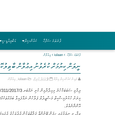
ފުރަތަމަ ސަފްހާ
ކައުންސިލް
ޑަބްލިއުޑީސީ
ފުރަތަމަ ޞަފްޙާ
iulaan
އިޢުލާން
ނީލަން ކިޔުމަށް ކުރެވުނު އިޢުލާން ބާޠިލުކޮ
ފައިނު ކައުންސިލް އިދާރާ
9 އަހަރު ކުރިން
iulaan
,
އިޢުލާން
ދިމާވި ސަބަބަކާހުރެ މިއިދާރާއިން ކުރި ނަމްބަރ IUL-311/311/2017/3 އިޢުލާން ބާތިލްކޮށް، އަލުން އެފުރުޞަތު ހުޅުވާލަމެވެ.
އޮންނާނެއެވެ.
ވީމާ، މި ނީލަމުގައި ހިފަން ބޭނުންވާ ފަރާތްތަކުން އެދުވަހުގެ އެގަޑ