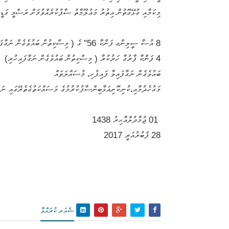
މިކަމާއި ގުޅޭގޮތުން އިތުރު މަޢުލޫމާތު ސާފުކުރެއްވުމަށް ރަސްމީ ގަޑީގައި 6580072 ނަމްބަރ ފޯނާއި ގުޅުއްވުން އ
8
އުސާ ސީލިންގ ފަންކާ 56" ގެ ( މިސްކިތުން ބައުވެގެން ނަގާފައިހުރި)
4
ފަންކާ ފާރުގާ ހަރުކުރާ ( މިސްކިތުން ބައުވެގެން ނަގާފައިހުރި)
ބައުވެގެން ނަގާފައިވާ ފައިފުހި، މުސައްލަތައް
މަގުހެދުމާއި،ކުނިކޮށިއަޅާބިންސާފުކުރުމުގެ މަސައްކަތުގެތެރޭގައި ނަގ
01 ޖުމާދުލްއާޙިރު 1438
28 ފެބުރުއަރީ 2017
ޝެއަރ ކުރައްވާ