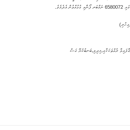
ެދެމެވެ.
ާފައިވާ ރުއްތަކަކާއި،މިދިލި،ބަނބުކެޔޮ ގަސް