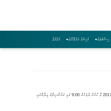
 ހިސާބުތައް
މުހިންމު މައުލޫމާތު
ގުޅުއްވާ
މިރަށު ހުކުރުމިސްކިތް މަސްޖިދުލް ފަލާހުން ނަގާފައިވާ ބައެއްތަކެއްޗާއި، މިއިދާރާގެ ބެލުމުގެ ދަށުގައިވާ ތިރީގައި މިދަންނަވާ ބައެއްތަކެތި ނީލަންކިޔުން 10 މާރޗް 2017 ވާ ހުކުރު ދުވަހުގެ 9:00 ގައި ކައުންސިލްގެ އިދާރާގައި