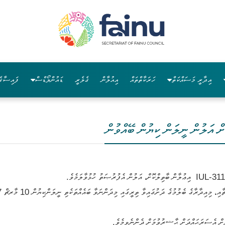
އިދާރީ މަސައްކަތް
ހަރަކާތްތައް
އިއުލާން
ގެލެރީ
ޑައުންލޯޑްސް
ފައިސާގެ
ށް އަލުން ނީލަން ކިޔުން ބޭއްވުން
ިޔަށް އެސަރަޙައްދަށް ޙާޟިރުވުމަށް ދެންނެވީމެވެ.