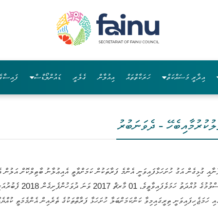
އިދާރީ މަސައްކަތް
ހަރަކާތްތައް
އިއުލާން
ގެލެރީ
ޑައުންލޯޑްސް
ފައިސާގެ
ލުކުރުމާއިބެހޭ - ދެވަނަބުރު
ރައްޔިތުންގެ ކަށިކެޔޮގަސްތައް
ި ހަމަޖެހިފައިވަނީ ތިރީގައިމިވާ ކަންކަމަށްބަލާ ހުށަހަޅާ ފަރާތްތަކުގެ ތެރެއިން އެންމެމަތީ ކުއްޔެއ