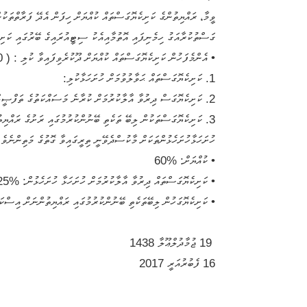
ގަސްތުކުރާއަގު ހިމެނިފައި އޮތުމާއިއެކު ސިޓީއުރައިގެ ބޭރުގައި ކަށ
•
އެންމެފަހުން ކަށިކެޔޮގަސްތައް ކުއްޔަށް ދޫކުރެވިފައިވާ ކުލި : ( 10 މަހާއި 23 ދުވަހުގެ ކުލި ) -/489.39 ރުފިޔާ
1.
ކަށިކެޔޮގަސްތައް ޙަވާލުވުމަށް ހުށަހަޅާކުލި:
2.
ކަށިކެޔޮގަސް ދިރުވާ އާލާކުރުމަށް ކުރާނެ މަސައްކަތުގެ ތަފްޞީލ
3.
ކަށިކެޔޮގަސްތަކުން ލިބޭ ތަކެތި ބޭނުންކުރުމުގައި ރަށުގެ ރައްޔި
ހުށަހަޅާހުށަހެޅުންތަކަށް މާކުސްދެވޭނީ ތިރީގައިވާ ގޮތުގެ މަތިންނެވެ
•
ކުއްޔަށް: %60
•
ކަށިކެޔޮގަސްތައް ދިރުވާ އާލާކުރުމަށް ހުށަހަޅާ ހުށަހެޅުން: %25
•
ކަށިކެޔޮގަހުން ލިބޭތަކެތި ބޭނުންކުރުމުގައި ރައްޔިތުންނަށް އިސްކަ
19 ޖުމާދުލްޢޫލާ 1438
16 ފެބުރުއަރީ 2017