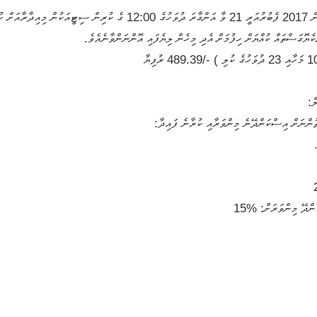
ވީމާ، ރައްޔިތުންގެ ކަށިކެޔޮގަސްތައް ކުއްޔަށް ހިފަން އެދޭ ފަރާތްތަކުން 2017 ފެބުރުއަ
ިކެޔޮގަސްތައް ކުއްޔަށް ހިފުމަށް އެދި މިހެން ލިޔެފައި އޮންނަންވާނެއެވެ.
ް:
ތުންނަށް އިސްކަންދޭނެ މިންވަރާއި ކުރާނެ ފައިދާ:
.
ންދޭ މިންވަރަށް: %15