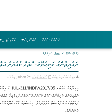
ފުރަތަމަ ސަފްހާ
ކައުންސިލް
ޑަބްލިއުޑީސީ
ފުރަތަމަ ޞަފްޙާ
iulaan
އިޢުލާން
ރައްޔިތުންގެ ކަށިކެޔޮގަސްތައް ކުއްޔަށް ޙަވާ
ފައިނު ކައުންސިލް އިދާރާ
9 އަހަރު ކުރިން
iulaan
,
އިޢުލާން
މިއިދާރާގެ ނަމްބަރ IUL-311/INDIV/2017/05 ގެ އިޢުލާނާއި ގުޅިގެން އަގު ހުށަހަޅާފައިވަނީ އެންމެ ފަރާތަކުން ކަމަށްވާތީ އެއިޢުލާނު ބާޠިލްކޮށް އަލުން އެފުރުޞަތު ހުޅުވާލަމެވެ.
ފަރާތްތަކަށް އެފުރުޞަތު ހުޅުވާލަމެވެ. މިގަސްތައް ކުއްޔަށްދޫކުރުމުގައ
ދަށުންނެވެ.