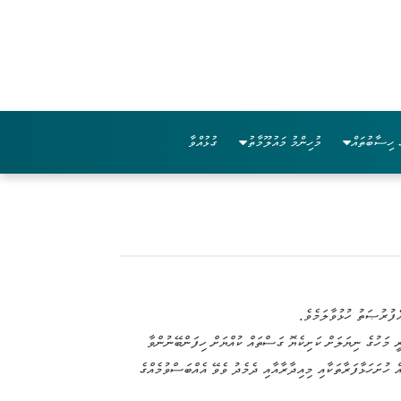
 ހިސާބުތައް
މުހިންމު މައުލޫމާތު
ގުޅުއްވާ
 ކުއްޔަށް ދޫކުރުމަށް ވެވިފައިވާ އެއްބަސްވުމުގެ މުއްދަތު ހަމަވެފައިވާތީވެ، 01 މާރޗް 2017 ވަނަ ދުވަހުންފެށިގެން 2018 ފެބުރުއަރީ މަހުގެ ނިޔަލަށް ކަށިކެޔޮ ގަސްތައް ކުއްޔަށް ހިފަންބޭނުންވާ
ް ހުށަހަޅާފަރާތަކާއި މިއިދާރާއާއި ދެމެދު ވެވޭ އެއްބަސްވުމެއްގެ