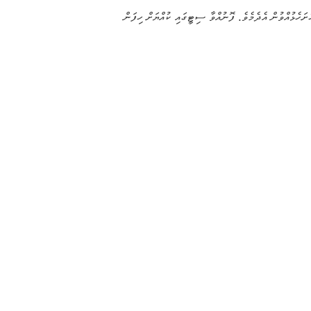
ރީ 21 ވާ އަންގާރަ ދުވަހުގެ 12:00 ގެ ކުރިން ސިޓީއަކުން މިއިދާރާއަށް ހުށަހެޅުއްވުން އެދެމެވެ. ފޮނުއްވާ ސިޓީގައި ކުއްޔަށް ހިފަން