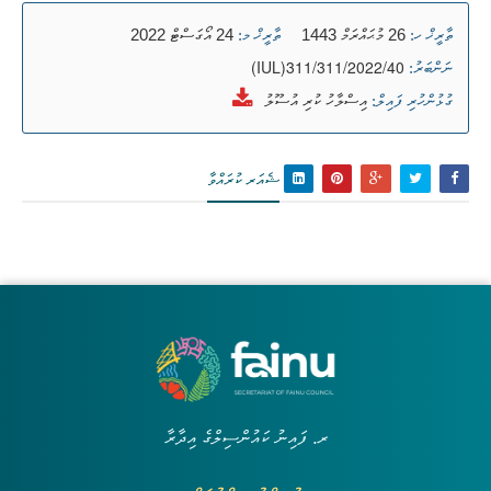
26 މުޙައްރަމް 1443
24 އޯގަސްޓް 2022
ތާރީޚް ހ:
ތާރީޚް މ:
(IUL)311/311/2022/40
ނަންބަރު:
އިސްލާހު ކުރި އުސޫލު
ގުޅުންހުރި ފައިލް:
ޝެއަރ ކުރައްވާ
ރ. ފައިނު ކައުންސިލްގެ އިދާރާ