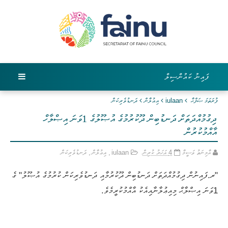
ފައިނު ކައުންސިލް
ފުރަތަމަ ޞަފްޙާ
iulaan
އިޢުލާން
ދަނޑުވެރިކަން
ދިގުމުއްދަތަށް ދަނޑުބިން ދޫކުރުމުގެ އުޞޫލުގެ 1ވަނަ އިޞްލާހް
އާއްމުކުރުން
އާމިނަތު ވަސީމާ
4 އަހަރު ކުރިން
iulaan
,
އިޢުލާން
,
ދަނޑުވެރިކަން
"ރ.ފައިނުން ދިގުމުއްދަތަށް ދަނޑުބިން ދޫކުރުމާއި ދަނޑުވެރިކަން ކުރުމުގެ އުޞޫލު" ގެ
1ވަނަ އިޞްލާޙް މިއިޢުލާނާއިއެކު އާއްމުކުރީމެވެ.