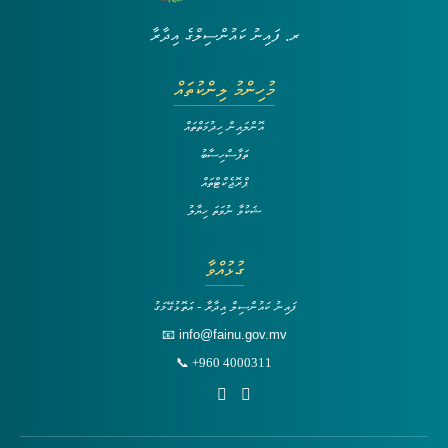
ރ. ފައިނު ކައުންސިލްގެ އިދާރާ
މުހިންމު ލިންކުތައް
އޮންލައިން ހިދުމަތްތައް
ތަފާސްހިސާބު
ޕްރޮޖެކްޓްތައް
ޝަކުވާ ނުވަތަ ހިޔާލު
ގުޅުއްވާ
ފައިނު ކައުންސިލް އިދާރާ - އަތޮޅުގޭމަގު
📧 info@fainu.gov.mv
📞 +960 4000311