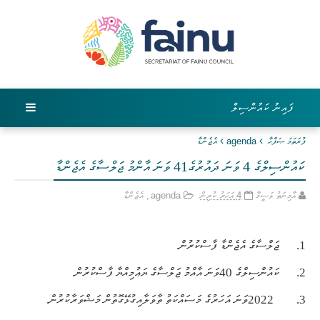
ފައިނު ކައުންސިލް
ފުރަތަމަ ޞަފްޙާ
agenda
އެޖެންޑާ
ކައުންސިލްގެ 4 ވަނަ ދައުރުގެ41 ވަނަ އާންމު ޖަލްސާގެ އެޖެންޑާ
އާމިނަތު ވަސީމާ
4 އަހަރު ކުރިން
agenda
,
އެޖެންޑާ
1.
ޖަލްސާގެ އެޖެންޑާ ފާސްކުރުން.
2.
ކައުންސިލްގެ 40ވަނަ
އާއްމު ޖަލްސާގެ ޔަޢުމިއްޔާ ފާސްކުރުން.
3.
2022ވަނަ އަހަރުގެ މަސައްކަތު ތާވަލާއިގުޅޭގޮތުން މަޝްވަރާކުރުން.