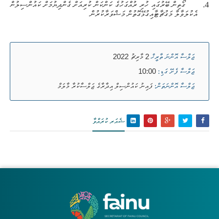
4.
ގޯތިން ބޭރުގައި ހުރި ރުއްގަހުގެ ކަންކަން ކުރިއަށް ގެންދިޔުމަށް ކައުންސިލުން
އެކުލަވާލާ މަގުޗާޓާއިގުޅޭގޮތުން މަޝްވަރާކުރުން
2 މާރިޗު 2022
ޖަލްސާ އޮންނަ ތާރީޚް
10:00
ޖަލްސާ ފެށޭ ގަޑި:
ފައިނު ކައުންސިލް އިދާރާގެ ޖަލްސާކުރާ މާލަމް
ޖަލްސާ އޮންނަތަން:
ޝެއަރ ކުރައްވާ