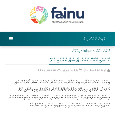
ފައިނު ކައުންސިލް
ފުރަތަމަ ޞަފްޙާ
iulaan
އިޢުލާން
އޮންލައިންކޮށް ހުކުރު ޓެސްޓް ކުރުމާއި ގުޅޭ
ފައިނު ކައުންސިލް އިދާރާ
6 އަހަރު ކުރިން
iulaan
,
އިޢުލާން
އިމާމުވެ ހުކުރުނަމާދާއި، ޢީދުނަމާދާއި، ކޭތަނަމާދު ކުރުމުގެ ހުއްދަ ހޯދުމަށް އެދި
ހުށަހަޅާ، މާލޭގައި ދިރިއުޅޭ ފަރާތްތައްނޫން އެހެން ފަރާތްތައް މިނިސްޓްރީ އޮފް
އިސްލާމިކް އެފެއާޒަށް ޙާޟިރުކުރުމުގެ ބަދަލުގައި، އޮންލައިންކޮށް އިމްތިޙާންކުރުމަށް
ހަމަޖެހިފައިވާ ވާހަކަ އިސްލާމިކް މިނިސްޓްރީއިން ވަނީ އަންގާފައެވެ.