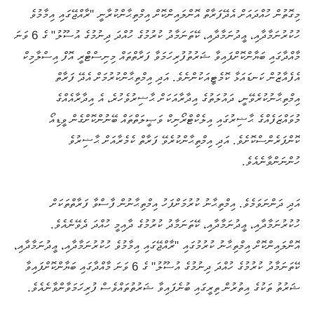
މިގޮތުން ހުއްދައަށް އެދޭފަރާތް އޮންލައިންކޮށް އިމްތިޙާންކުރާނީ "ރާއްޖޭގައި އިމާމުވެ
ހުކުރުނަމާދާއި، ޢީދުނަމާދާއި، ކޭތަނަމާދު ކުރުމުގެ ހުއްދަ ދިނުމުގެ އުސޫލު" ގެ 6 ވަނަ
މާއްދާގައި ބަޔާންކޮށްފައިވާ ޝަރުތުފުރިހަމަވާ ފަރާތްތައް މިނިސްޓްރީ އޮފް އިސްލާމިކް
އެފެއާޒުން ކަނޑައަޅާ ކޮމެޓީއަކުންނެވެ. އަދި އިމްތިޙާންކުރުމަށް އެދޭ ފަރާތް
އިމްތިޙާނުކުރެވޭނީ، ދައުލަތުގެ އިދާރާއަކަށް ޙާޟިރުވެހުރެ، އެ އިދާރާއެއްގެ
މުވައްޒަފެއްގެ ޙާޟިރުގައި އިލެކްޓްރޯނިކް ވަޞީލަތްތައް ބޭނުންކޮށްގެން ވީޑިއޯ
ކޮންފަރެންސްކޮށެވެ. އަދި އިމްތިޙާންކުރެވޭ ފަރާތް ކެމެރާއަށް ޙާޟިރުވެ
ހުންނަންވާނެއެވެ.
އަދި ދަންނަވަމެވެ. އިމްތިޙާނު ކުރުމަށްފަހު އިމްތިޙާނުން ފާސްވާ ފަރާތްތަކަށް
ހުކުރުނަމާދާއި، ޢީދުނަމާދާއި، ކޭތަނަމާދު ކުރުމުގެ ދާއިމީ ހުއްދަ ދެވޭނެއެވެ.
އޮންލައިންކޮށް އިމްތިޙާނު ކުރުމުގައި "ރާއްޖޭގައި އިމާމުވެ ހުކުރުނަމާދާއި، ޢީދުނަމާދާއި،
ކޭތަނަމާދު ކުރުމުގެ ހުއްދަ ދިނުމުގެ އުސޫލު" ގެ 6 ވަނަ މާއްދާގައި ބަޔާންކޮށްފައިވާ
ޝަރުތު ތަކުގެ އިތުރުން ތިރީގައި ބުނެފައިވާ ޝަރުތުތައްވެސް ފުރިހަމަވާންވާނެއެވެ.