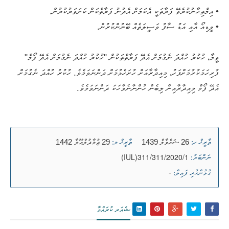
• އިމްތިޙާނުކުރެވޭ ފަރާތަކީ އެކަމަށް އެދުނު ފަރާތްކަން ކަށަވަރުކުރުން.
• ވީޑިއޯ އާއި އަޑު ސާފު ވަސީލަތެއް ބޭނުންކުރުން.
ވީމާ، ހުކުރު ހުއްދަ ނެގުމަށް އެދޭ ފަރާތްތަކުން "ހުކުރު ހުއްދަ ނެގުމަށް އެދޭ ފޯމް"
ފުރިހަމަކުރުމަށްފަހު، މިއިދާރާއަށް ހުށަހެޅުމަށް ދަންނަވަމެވެ. ހުކުރު ހުއްދަ ނެގުމަށް
އެދޭ ފޯމް މިއިދާރާއިން ލިބެން ހުންނާނެވާހަކަ ދަންނަވަމެވެ.
26 ޝައްވާލް 1439
29 ޖުމާދުލްޢޫލާ 1442
ތާރީޚް ހ:
ތާރީޚް މ:
(IUL)311/311/2020/1
ނަންބަރު:
-
ގުޅުންހުރި ފައިލް:
ޝެއަރ ކުރައްވާ