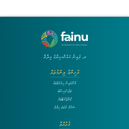
ރ. ފައިނު ކައުންސިލްގެ އިދާރާ
މުހިންމު ލިންކުތައް
އޮންލައިން ހިދުމަތްތައް
ތަފާސްހިސާބު
ޕްރޮޖެކްޓްތައް
ޝަކުވާ ނުވަތަ ހިޔާލު
ގުޅުއްވާ