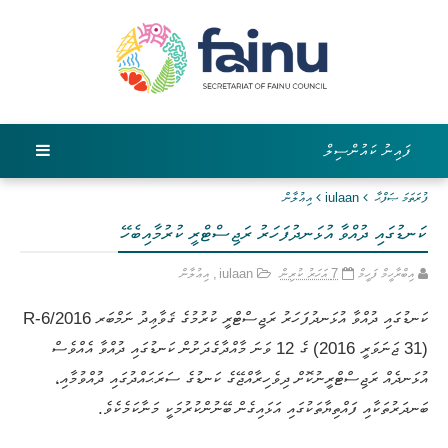
ފައިނު ކައުންސިލް
ފުރަތަމަ ޞަފްޙާ
iulaan
އިޢުލާން
ކަނޑުގައި ދުއްވާ އުޅަނދުފަހަރު ރަޖިސްޓްރީ ކުރުމާއިބެހޭ
އިބްރާހީމް ފަހީމް
7 އަހަރު ކުރިން
iulaan
,
އިޢުލާން
ކަނޑުގައި ދުއްވާ އުޅަނދުފަހަރު ރަޖިސްޓްރީ ކުރުމުގެ ޤަވާޢިދު ނަމްބަރ 2016/R-6
(31 ޖަނަވަރީ 2016) ގެ 12 ވަނަ މާއްދާގެދަށުން ކަނޑުގައި ދުއްވާ އެއްވެސް
އުޅަނދެއް ރަޖިސްޓްރީނުކޮށް ދިވެހިރާއްޖޭގެ ކަނޑުގެ ސަރަޙައްދުގައި ދުއްވުމާއި،
ބަނދަރުތަކާއި ފައްތިޔާތަކުގައި އަޅައިގެން ބޭނުންކުރުމަކީ މަނާކަމެކެވެ.