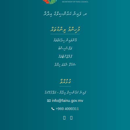
ރ. ފައިނު ކައުންސިލްގެ އިދާރާ
މުހިންމު ލިންކުތައް
އޮންލައިން ހިދުމަތްތައް
ތަފާސްހިސާބު
ޕްރޮޖެކްޓްތައް
ޝަކުވާ ނުވަތަ ހިޔާލު
ގުޅުއްވާ
ފައިނު ކައުންސިލް އިދާރާ - އަތޮޅުގޭމަގު
📧 info@fainu.gov.mv
📞 +960 4000311