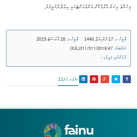
މިހެންވެ މިކަން އާއްމުކޮށް އެންގުމަށްޓަކައި އިޢުލާނުކުރީމެވެ.
17 ޛުލްހިއްޖާ 1440
18 އޯގަސްޓް 2019
ތާރީޚް ހ:
ތާރީޚް މ:
(IUL)311/311/2019/47
ނަންބަރު:
-
ގުޅުންހުރި ފައިލް:
ޝެއަރ ކުރައްވާ