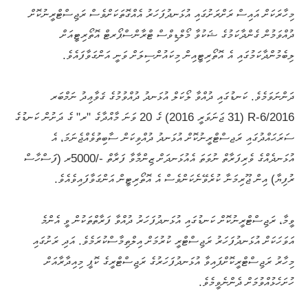
މިހާރަކަށް އައިސް ރަށްރަށުގައި އުޅަނދުފަހަރު އެއްގޮތަކަށްވެސް ރަޖިސްޓްރީނުކޮށް
ދުއްވަމުން ގެންދާކަމުގެ ޝަކުވާ މޯލްޑިވްސް ޓްރާންސްޕޯރޓް އޮތޯރިޓީއަށް
ލިބެމުންދާކަމުގައި އެ އޮތޯރިޓީއިން މިކައުންސިލަށް ވަނީ އަންގަވާފައެވެ.
ދަންނަވަމެވެ. ކަނޑުގައި ދުއްވާ ލޯކަލް އުޅަނދު ދުއްވުމުގެ ޤަވާޢިދު ނަމްބަރ
2016/R-6 (31 ޖަނަވަރީ 2016) ގެ 20 ވަނަ މާއްދާގެ "ރ" ގެ ދަށުން ކަނޑުގެ
ސަރަޙައްދުގައި ރަޖސްޓްރީނުކޮށް އުޅަނދު ދުއްވިކަން ސާބިތުވެއްޖެނަމަ، އެ
އުޅަނދެއްގެ ވެރިފަރާތް ނުވަތަ އެއުޅަނދަށް ޒިންމާވާ ފަރާތް -/5000ރ (ފަސްހާސް
ރުފިޔާ) އިން ޖޫރިމަނާ ކުރެވޭނެކަންވެސް އެ އޮތޯރިޓީން އަންގަވާފައިވެއެވެ.
ވީމާ، ރަޖިސްޓްރީނުކޮށް ކަނޑުގައި އުޅަނދުފަހަރު ދުއްވާ ފަރާތްތަކުން ވީ އެންމެ
އަވަހަކަށް އުޅަނދުފަހަރު ރަޖިސްޓްރީ ކުރުމަށް އިލްތިމާސްކުރަމެވެ. އަދި ރަށުގައި
މިހާރު ރަޖިސްޓްރީކޮށްފައިވާ އުޅަނދުފަހަރުގެ ރަޖިސްޓްރީގެ ކޮޕީ މިއިދާރާއަށް
ހުށަހެޅުއްވުމަށް ދެންނެވީމެވެ.