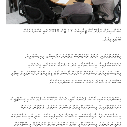
ކައުންސިލަށް ލަފާދޭ ކޮމެޓީއާއިއެކު 17 ޖޫން 2019 ގައި ބައްދަލުވުމެއް
ބާއްވައިފިއެވެ.
މިބައްދަލުވުމަކީ، ރަށުގެ ލޭންޑްޔޫސް ޕްލޭނަށް ހައުސިންގ މިނިސްޓްރީން
ހުށަހަޅުއްވާފައިވާ އިސްލާޙްތަކާއި މެދު މަޝްވަރާ ކުރުމަށާއި މިރަށުގައި
އިންޑަސްޓްރިއަލް މަސައްކަތް ކުރުމަށް އޯސަމް ބޯޓް ޑިޒައިންއަށް ދޫކޮށްފައިވާ ބިމާއި
ގުޅޭގޮތުން މަޝްވަރާ ކުރުމަށް ބޭއްވުނު ބައްދަލުވުމެކެވެ.
މިބައްދަލުވުމުގައި، އެންމެ ފުރަތަމަ އޮތީ، ރަށުގެ ލޭންޑްޔޫސް ޕްލޭނަށް މިނިސްޓްރީން
ހުށަހަޅުއްވާފައިވާ އިސްލާޙްތަކާއިމެދު މަޝްވަރާ ކުރުމެވެ. އެގޮތުން، ފަހަރަކު
އިސްލާޙަކަށް ފުޅާ ދާއިރާއެއްގައި މަޝްވަރާ ކުރެވިފައިވެއެވެ. އަދި އެއިސްލާޙްތަކުގެ
ތެރެއިން ރަނގަޅު އިސްލާޙްތަކާއި ބައެއް ކަންކަން ބަދަލު ކުރަންޖެހޭ އިސްލާޙްތައް