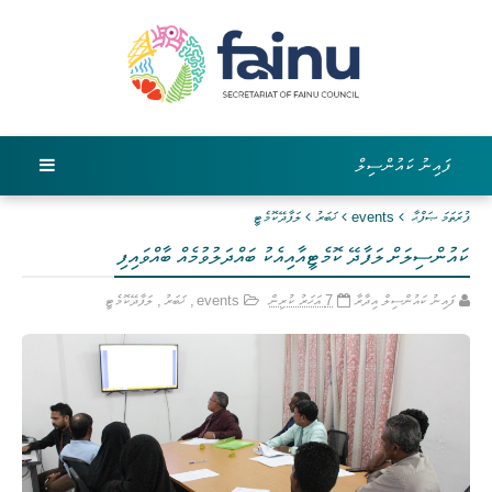
ފައިނު ކައުންސިލް
ފުރަތަމަ ޞަފްޙާ
events
ޚަބަރު
ލަފާދޭކޮމެޓީ
ކައުންސިލަށް ލަފާދޭ ކޮމެޓީއާއިއެކު ބައްދަލުވުމެއް ބާއްވައިފި
ފައިނު ކައުންސިލް އިދާރާ
7 އަހަރު ކުރިން
events
,
ޚަބަރު
,
ލަފާދޭކޮމެޓީ