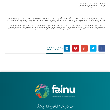
ފާހަގަ ކުރެވިފައިވެއެވެ.
ދެން މިބައްދަލުވުމުގައި އޮތީ، އޯސަމް ބޯޓް ޑިޒައިންއަށް ދޫކޮށްފައިވާ ބިމާއި ގުޅޭގޮތުން
މަޝްވަރާ ކުރުމެވެ. މިމައްސަލައިގައިވެސް ފުޅާ ދާއިރާއެއްގައި މަޝްވަރާ ކުރެވުނެވެ.
ޝެއަރ ކުރައްވާ
ރ. ފައިނު ކައުންސިލްގެ އިދާރާ