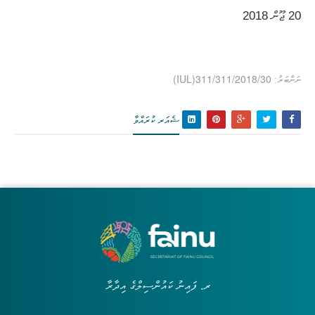
(IUL)311/311/2018/30
ނަންބަރު:
ޝެއަރ ކުރައްވާ
ރ. ފައިނު ކައުންސިލްގެ އިދާރާ