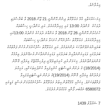
އިޢުލާނެވެ.
މިމަސައްކަތާއި ގުޅޭ މަޢުލޫމާތު ދިނުން އޮންނާނީ 21 ޖޫން 2018 ވާ ބުރާސްފަތި
ދުވަހުގެ މެންދުރު 13:00 ގައި މިއިދާރާގައެވެ. އަދި އަންދާސީ ހިސާބުތައް
ހުށަހެޅުން އޮންނާނީ 26 ޖޫން 2018 ވާ އަންގާރަ ދުވަހުގެ މެންދުރު 13:00ގައި
މިއިދާރާގައެވެ. މަޢުލޫމާތު ސާފުނުކޮށް ހުށަހަޅާ އަންދާސީ ހިސާބުތައް
ބަލައިނުގަނެވޭނެވާހަކަ ދަންނަވަމެވެ. އަދި މަޢުލޫމާތު ސާފުކުރުމަށް އެހެން ފަރާތެއްގެ
ބަދަލުގައި ވަޑައިގަންނަވާއިރު ބަދަލުގައި ވަޑައިގަންނަވާކަން އެނގޭނެފަދަ ލިޔުމެއް
ގެންނަވަންވާނެއެވެ. މިކަމަށް އެދި ކުރިމަތިލެވޭނީ ދިވެހިރާއްޖޭގެ ވިޔަފާރި ޤާނޫނު
(18/2014) ގެ ދަށުން ރަޖިސްޓަރީ ކުރެވިފައިވާ ކުންފުނިތަކަށާއި، އަމިއްލަ
ފަރުދުންގެ ވިޔަފާރި ޤާނޫނު (19/2014)ގެ ދަށުން ރަޖިސްޓަރީވެފައިވާ
ފަރާތްތަކަށެވެ. މިކަމާއި ގުޅޭގޮތުން އިތުރު މަޢުލޫމާތު ސާފުކުރެއްވުމަށް ރަސްމީ ގަޑީގައި
6580072 ނަމްބަރ ފޯނާއި ގުޅުއްވުން އެދެމެވެ.