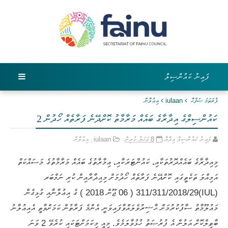
ފައިނު ކައުންސިލް
ފުރަތަމަ ޞަފްޙާ
iulaan
އިޢުލާން
ކައުންސިލްގެ އިދާރާގެ ބައެއް މަރާމާތު ކޮށްދޭނެ ފަރާތެއް ހޯދުން 2
ފައިނު ކައުންސިލް އިދާރާ
8 އަހަރު ކުރިން
iulaan
,
އިޢުލާން
މިއިދާރާގެ ބައެއްދޮރުތަކާއި، ކައުންޓަރަކާއި، ޢިމާރާތުގެ ބައެއް މަރާމާތުގެ މަސައްކަތް
އަމިއްލަ ތަކެތީގައި ކޮށްދޭނެ ފަރާތެއް ހޯދުމަށް މިއިދާރާއިން ކުރި ނަމްބަރ
(IUL)311/311/2018/29 ( 06 ޖޫން 2018 ) ގެ އިޢުލާނާއި ގުޅިގެން
މަޢުލޫމާތު ސާފުކުރުމަށް ޙާޟިރުވެލައްވާފައިވަނީ އެންމެ ފަރާތުން ކަމަށްވާތީ އެއިޢުލާނު
ބާޠިލްކޮށް އަލުން އެ ފުރުޞަތު ހުޅުވާލަމެވެ. މިއީ މިކަމަށްޓަކައި ކުރެވޭ 2 ވަނަ