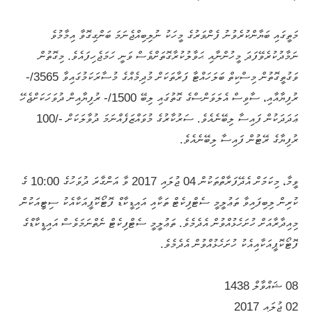
މަތީގައި ބަޔާންކުރެވުނު ފެންވަރުގެ މީހަކު ނުލިބިއްޖެނަމަ ބަންގިގޮވާ އިމާމުވެ
ނަމާދުކުރެވޭފަދަ މީހުންނާއި ޙަވާލުކުރާގޮތަށްވެސް ވަނީ ހަމަޖެހިފައެވެ. މިގޮތުން
ވަގުތީގޮތުން މިސްކިތް ބަލަހައްޓާ ފަރާތަކަށް މުދިމެއްގެ މުސާރަކަމުގައިވާ 3565/-
ރުފިޔާއާއި، ސާވިސް އެލަވަންސްގެ ގޮތުގައި ލިބޭ 1500/- ރުފިޔާއިން ދުވަހަކަށްޖެހޭ
ޢަދަދަކުން ފައިސާ ލިބޭނެއެވެ. ސަރުކާރުގެ މުވައްޒަފެއްނަމަ ދުވާލަކަށް -/100
ރުފިޔާގެ ރޭޓުން ފައިސާ ލިބޭނެއެވެ.
ވީމާ، މިކަމަށް އެދޭފަރާތްތަކުން 04 ޖުލައި 2017 ވާ އަންގާރަ ދުވަހުގެ 10:00 ގެ
ކުރިން ލިބިފައިވާ ތަޢުލީމީ ސެޓްފިކެޓް ތަކާއި އައިޑީކާޑް ފޮޓޯކޮޕީއަކާއެކު ސިޓީއަކުން
މިއިދާރާއަށް ހުށަހެޅުއްވުން އެދެމެވެ. ތަޢުލީމީ ސެޓްފިކެޓް ނެތްނަމަވެސް އައިޑީކާޑްގެ
ފޮޓޯކޮޕީއަކާއިއެކު ހުށަހެޅުއްވުން އެދެމެވެ.
08 ޝައްވާލް 1438
02 ޖުލައި 2017