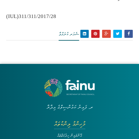
(IUL)311/311/2017/28
ޝެއަރ ކުރައްވާ
ރ. ފައިނު ކައުންސިލްގެ އިދާރާ
މުހިންމު ލިންކުތައް
އޮންލައިން ހިދުމަތްތައް