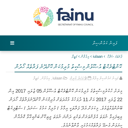
ފައިނު ކައުންސިލް
ފުރަތަމަ ޞަފްޙާ
iulaan
އިޢުލާން
ވަޒީފާ
ކޮންޓްރެކްޓް އުޞޫލުން މިސްކިތު މުދިމުކަން ކޮށްދޭނެ ފަރާތެއް ހޯދުން
ފައިނު ކައުންސިލް އިދާރާ
9 އަހަރު ކުރިން
iulaan
,
އިޢުލާން
,
ވަޒީފާ
މިރަށު ހުކުރުމިސްކިތުގެ މުދިމުކަން ކޮންޓްރެކްޓް ޢުޞޫލުން 05 ޖުލައި 2017 އިން
22 ޖުލައި 2017 އަށް 11 ދުވަހުގެ މުއްދަތަށް މުދިމްކަން ކޮށްދޭނެފަރާތެއް ހޯދަން
ބޭނުންވެއްޖެއެވެ. މިކަމަށް އެދޭ ފަރާތަކީ އިމާމު / މުދިމް ކަމުގެ ސަނަދު / ސެޓްފިކެޓް
ލިބިފައިވާ ނުވަތަ އެފެންވަރަށް ތަކެތި ދަންނަ ނުވަތަ ރީތިކޮށް ބަންގިގޮވާ ޤްރުއާން
ކިޔަވަން އެނގޭ ފަރާތެއްކަމުގައި ވާންވާނެއެވެ.