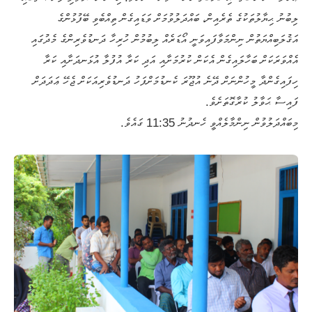
ލިބުނު ޙިޔާލުތަކުގެ ތެރެއިން، ބައްދަލުވުމަށް ވަޑައިގެން ތިއްބެވި ބޭފުޅުންގެ
އަޤުލަބިއްޔަތުން ނިންމަވާފައިވަނީ އޯޑަރެއް ލިބުމުން ހުރިހާ ދަނޑުވެރިންގެ މެދުގައި
އެއްވަރަކަށް ބަހާލައިގެން އެކަން ކުރުމަށާއި އަދި ކަރާ އުފުލާ އުޅަނދަށާއި ކަރާ
ހިފައިގެންދާ މީހުންނަށް ދޭނެ އުޖޫރަ ކެނޑުމަށްފަހު ދަނޑުވެރިއަކަށް ޖެހޭ ޢަދަދަށް
ފައިސާ ޙަވާލު ކުރާގޮތަށެވެ.
މިބައްދަލުވުން ނިންމާލެއްވީ ހެނދުނު 11:35 ގައެވެ.