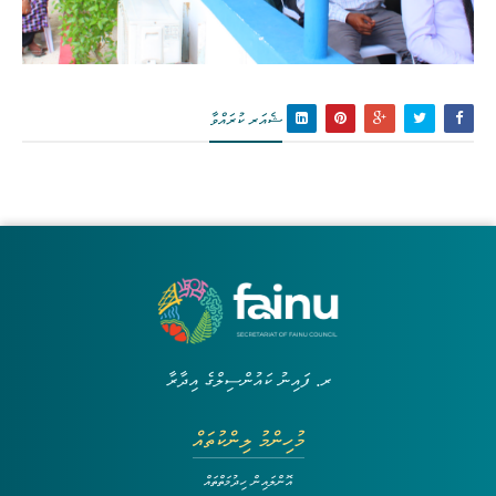
ޝެއަރ ކުރައްވާ
ރ. ފައިނު ކައުންސިލްގެ އިދާރާ
މުހިންމު ލިންކުތައް
އޮންލައިން ހިދުމަތްތައް