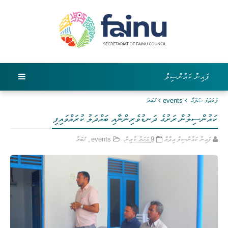
ފައިނު ކައުންސިލް
ފުރަތަމަ ޞަފްޙާ
events
ޚަބަރު
ކައުންސިލުން ރަށުގެ ދަނޑުވެރިންނާއި ބައްދަލު ކުރައްވައިފި
ފައިނު ކައުންސިލް އިދާރާ
9 އަހަރު ކުރިން
events
,
ޚަބަރު