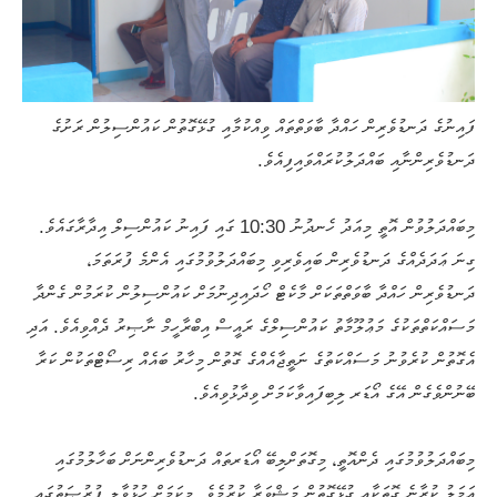
ފައިނުގެ ދަނޑުވެރިން ހައްދާ ބާވަތްތައް ވިއްކުމާއި ގުޅޭގޮތުން ކައުންސިލުން ރަށުގެ
ދަނޑުވެރިންނާއި ބައްދަލުކުރައްވައިފިއެވެ.
މިބައްދަލުވުން އޮތީ މިއަދު ހެނދުނު 10:30 ގައި ފައިނު ކައުންސިލް އިދާރާގައެވެ.
ގިނަ ޢަދަދެއްގެ ދަނޑުވެރިން ބައިވެރިވި މިބައްދަލުވުމުގައި އެންމެ ފުރަތަމަ،
ދަނޑުވެރިން ހައްދާ ބާވަތްތަކަށް މާކެޓް ހޯދައިދިނުމަށް ކައުންސިލުން ކުރަމުން ގެންދާ
މަސައްކަތްތަކުގެ މަޢުލޫމާތު ކައުންސިލްގެ ރައީސް އިބްރާހީމް ނާޞިރު ދެއްވިއެވެ. އަދި
އެގޮތުން ކުރެވުނު މަސައްކަތުގެ ނަތީޖާއެއްގެ ގޮތުން މިހާރު ބައެއް ރިސޯޓްތަކުން ކަރާ
ބޭނުންވެގެން އޭގެ އޯޑަރ ލިބިފައިވާކަމަށް ވިދާޅުވިއެވެ.
މިބައްދަލުވުމުގައި ދެންއޮތީ، މިގޮތަށްލިބޭ އޯޑަރތައް ދަނޑުވެރިންނަށް ބަހާލުމުގައި
ޢަމަލު ކުރާނެ ގޮތަކާއި ގުޅޭގޮތުން މަޝްވަރާ ކުރުމެވެ. މިކަމަށް ހުޅުވާލި ފުރުޞަތުގައި