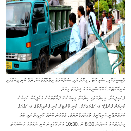
ގޭބިސީތަކާއި، ސައިހޮޓާ ، ފިހާރަ އަދި ސަރުކާރުގެ އިމާރާތްތަކުން ނެގޭ ކުނި ޕިކަޕްގައި
ކުނިކޮށްޓަށް ގެންގޮސްދިނުމުގެ ޚިދުމަތް މިއަދު
ފަށައިފިއެވެ. މިޚިދުމަތަކީ ޚިދުމަތް ލިބިގަންނަ ފަރާތްތަކުން މަހުފީއެއް ނެގިގެން
ކުރިޔަށް ގެންދެވޭ މަސައްކަތަކެވެ. ކުނި ކޮށްޓަށް ކުނި ގެންދިޔުމުގެ މަސައްކަތް
ކުރަމުންދާނީ ކުނިކޮށީގެ މުވައްޒަފުންނެވެ. އެގޮތުން ކޮންމެ ހޮނިހިރު އަދި ބުދަ
މިދެދުވަހުގެ ހެނދުނު 8:30 ން .10:30 އަށް ގޭގެއިން ކުނި ނެގުމުގެ މަސައްކަތް