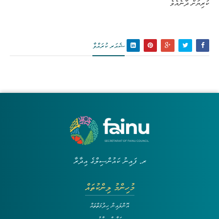
ކުރިޔަށް ދާނެއެވެ
ޝެއަރ ކުރައްވާ
ރ. ފައިނު ކައުންސިލްގެ އިދާރާ
މުހިންމު ލިންކުތައް
އޮންލައިން ހިދުމަތްތައް