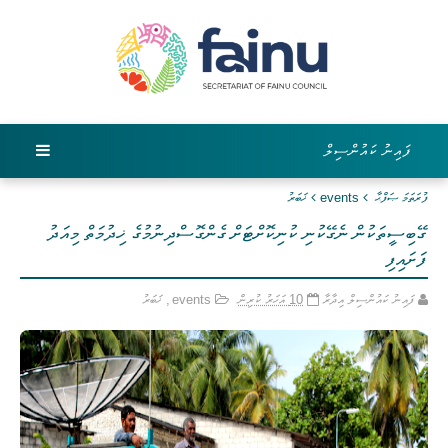
ފައިނު ކައުންސިލް
ފުރަތަމަ ޞަފްޙާ
events
ޚަބަރު
ގޭބިސީތަކުން ނެގޭކުނި ކުނިކޮށްޓަށް ގެންގޮސްދިނުމުގެ ޚިދުމަތް މިއަދު
ފަށައިފި
ފައިނު ކައުންސިލް އިދާރާ
10 އަހަރު ކުރިން
events
,
ޚަބަރު