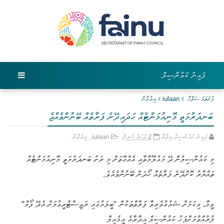
ފައިނު ކައުންސިލް
ފުރަތަމަ ޞަފްޙާ
iulaan
އިޢުލާން
ބަނދަރުމަތީ މޮނިއުމަންޓެއް ހަދައިދޭނެ ފަރާތެއް ބޭނުންވެއްޖެ
ފައިނު ކައުންސިލް އިދާރާ
2 އަހަރު ކުރިން
iulaan
,
އިޢުލާން
މި ކައުންސިލުން ދޭ މައުލޫމާތާއި އެއްގޮތަށް މި ރަށު ބަނދަރުމަތީ މޮނިއުމަންޓެއް
ތައްޔާރު ކޮށްދޭނެ ފަރާތެއް ހޯދަން ބޭނުންވެއެވެ.
ވީމާ، މިކަމަށް ޝައުގުވެރިވާ ފަރާތްތަކުން "ބީލަމުގައި ރަޖިސްޓްރީވުމަށް އެދޭ ފޯމް"
ފުރުއްވުމަށްފަހު ކައުންސިލް އިދާރާގެ އީމެއިލް