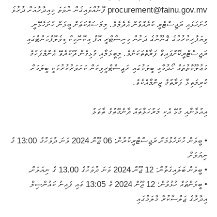
procurement@fainu.gov.mv ފޮނުއްވައިގެން ނުވަތަ މިއިދާރާއަށް ދުރުވެ
ހުށަހަޅައި ރަޖިސްޓްރީ ކުރެއްވުން އެދެމެވެ. މިމަސައްކަތަށް ބީލަން ހުށަހެޅޭނީ
ވިޔަފާރިކުރުމުގެ ޤާނޫނުގެ ދަށުން މިނިސްޓްރީ އޮފް އިކޮނޮމިކް ޑިވެލޮޕްމަންޓްގައި
ރަޖިސްޓްރީކޮށްފައިވާ ފަރާތްތަކަށެވެ. މިބީލަމާއި ގުޅިގެން ދޫކުރެވޭ އެންމެފަހުގެ
މަޢުލޫމާތުތައް ހޯދުމާއި ބީލަމުގައި ރަޖިސްޓްރީވިކަން ކަށަވަރުކުރުމަކީ ބީލަމަށް
ކުރިމަތިލާ ފަރާތުގެ ޒިންމާއެކެވެ.
އިއުލާނާއި ގުޅޭ އެކި މަރުހަލާތައް ދާނެގޮތުގެ ތާވަލު
• ބީލަން ހުށަހެޅުމަށް ރަޖިސްޓްރީކުރުން: 06 ޖޫން 2024 ވަނަ ދުވަހުގެ 13:00 ގެ
ނިޔަލަށް
• ބީލަން ބަލައިގަތުން: 12 ޖޫން 2024 ވަނަ ދުވަހުގެ 13.00 ގެ ނިޔަލަށް.
• ބީލަންތައް ހުޅުވުން: 12 ޖޫން 2024 ގެ 13:05 ގައި ފައިނު ކައުންސިލް
އިދާރާގެ ޖަލްސާކުރާ މާލަމުގައި