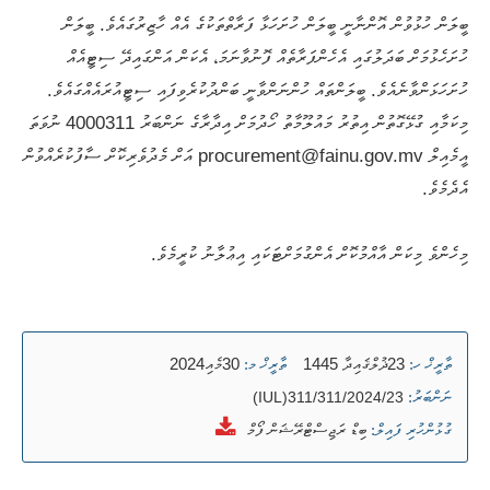
ބީލަން ހުޅުވުން އޮންނާނީ ބީލަން ހުށަހަޅާ ފަރާތްތަކުގެ އެއް ހާޒިރުގައެވެ. ބީލަން
ހުށަހެޅުމަށް ބަދަލުގައި އެހެންފަރާތެއް ފޮނުވާނަމަ، އެކަން އަންގައިދޭ ސިޓީއެއް
ހުށަހަޅަންވާނެއެވެ. ބީލަންތައް ހުންނަންވާނީ ބަންދުކުރެވިފައި ސިޓީއުރައެއްގައެވެ.
މިކަމާއި ގުޅޭގޮތުން އިތުރު މައުލޫމާތު ހޯދުމަށް އިދާރާގެ ނަންބަރު 4000311 ނުވަތަ
އީމެއިލް procurement@fainu.gov.mv އަށް މެދުވެރިކޮށް ސާފުކުރެއްވުން
އެދެމެވެ.
މިހެންވެ މިކަން އާއްމުކޮށް އެންގުމަށްޓަކައި އިޢުލާނު ކުރީމެވެ.
23ޛުލްޤައިދާ 1445
30މެއި2024
ތާރީޚް ހ:
ތާރީޚް މ:
ނަންބަރު:
(IUL)311/311/2024/23
ބިޑް ރަޖިސްޓްރޭޝަން ފޯމް
ގުޅުންހުރި ފައިލް: