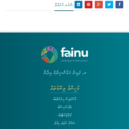
ޝެއަރ ކުރައްވާ
ރ. ފައިނު ކައުންސިލްގެ އިދާރާ
މުހިންމު ލިންކުތައް
އޮންލައިން ހިދުމަތްތައް
ތަފާސްހިސާބު
ޕްރޮޖެކްޓްތައް
ޝަކުވާ ނުވަތަ ހިޔާލު