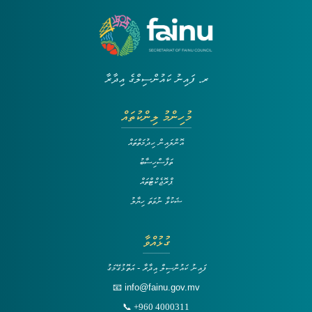
ރ. ފައިނު ކައުންސިލްގެ އިދާރާ
މުހިންމު ލިންކުތައް
އޮންލައިން ހިދުމަތްތައް
ތަފާސްހިސާބު
ޕްރޮޖެކްޓްތައް
ޝަކުވާ ނުވަތަ ހިޔާލު
ގުޅުއްވާ
ފައިނު ކައުންސިލް އިދާރާ - އަތޮޅުގޭމަގު
📧 info@fainu.gov.mv
📞 +960 4000311