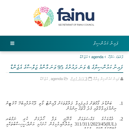
ފައިނު ކައުންސިލް
ފުރަތަމަ ޞަފްޙާ
agenda
އެޖެންޑާ
ފައިނު ކައުންސިލްގެ 4 ވަނަ ދައުރުގެ 95 ވަނަ އާންމު ޖަލްސާގެ އެޖެންޑާ
ފައިނު ކައުންސިލް އިދާރާ
3 އަހަރު ކުރިން
agenda
,
އެޖެންޑާ
1.
ބަންޑާރަ ގޯއްޗަށް އެދިފައިވާ ފަރާތްތަކަށް ޕޮއިންޓް ގޯތި ދޫކުރުމާއިބެހޭ ކޮމެޓީން
ނިންމާފައިވާގޮތާއި މެދު ގޮތެއް ނިންމުން
2.
ރުއްގަހުގެ މައްސަލައަށް ގާނޫނީ ލަފާ ހޯދުމަށް ކުރި ނަމްބަރ
(IUL)311/311/2023/45
އިޢުލާނާއިގުޅިގެން ހުށަހެޅި އަންދާސީހިސާބުތަކާއި