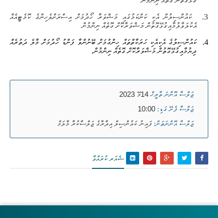
ގުޅޭގޮތުން ގޮތެއް ނިންމުން
3.
ކައުންސިލުން އެކި ކަންކަމުގައި މަޝްވަރާ ހޯދުމަށް އިސްރަށްވެހިންގެ ކޮމެޓީއެއް
އެކުލަވާލުމާއިގުޅޭގޮތުން މަޝްވަރާކޮށް ގޮތެއް ނިންމުން
4.
ކައުންސިލުގެ އެކިއެކި ހަރަކާތްތައް ހިންގުމަށް ބޭނުންވާ ފަންޑު ހޯދުމަށް މާލެ ދަތުރެއް
ދިޔުމާއިގުޅޭގޮތުން މަޝްވަރާކޮށް ގޮތެއް ނިންމުން.
14މޭ 2023
ޖަލްސާ އޮންނަ ތާރީޚް
10:00
ޖަލްސާ ފެށޭ ގަޑި:
ފައިނު ކައުންސިލް އިދާރާގެ ޖަލްސާކުރާ މާލަމް
ޖަލްސާ އޮންނަތަން:
ޝެއަރ ކުރައްވާ