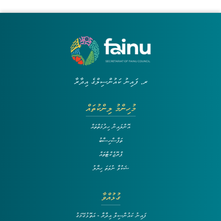
ރ. ފައިނު ކައުންސިލްގެ އިދާރާ
މުހިންމު ލިންކުތައް
އޮންލައިން ހިދުމަތްތައް
ތަފާސްހިސާބު
ޕްރޮޖެކްޓްތައް
ޝަކުވާ ނުވަތަ ހިޔާލު
ގުޅުއްވާ
ފައިނު ކައުންސިލް އިދާރާ - އަތޮޅުގޭމަގު