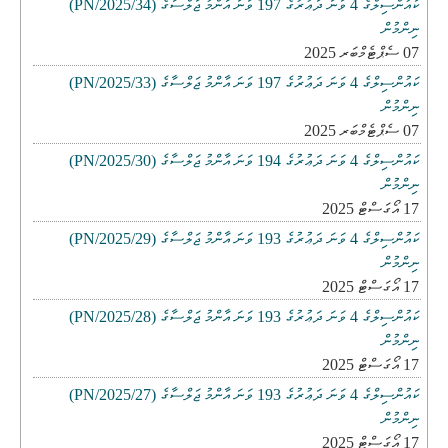
ކައުންސިލްގެ 4 ވަނަ ދަޢުރުގެ 197 ވަނަ އާންމު ޖަލްސާގެ (PN/2025/34)
ނިންމުން
07 ސެޕްޓެމްބަރ 2025
ކައުންސިލްގެ 4 ވަނަ ދަޢުރުގެ 197 ވަނަ އާންމު ޖަލްސާގެ (PN/2025/33)
ނިންމުން
07 ސެޕްޓެމްބަރ 2025
ކައުންސިލްގެ 4 ވަނަ ދަޢުރުގެ 194 ވަނަ އާންމު ޖަލްސާގެ (PN/2025/30)
ނިންމުން
17 އޯގަސްޓް 2025
ކައުންސިލްގެ 4 ވަނަ ދަޢުރުގެ 193 ވަނަ އާންމު ޖަލްސާގެ (PN/2025/29)
ނިންމުން
17 އޯގަސްޓް 2025
ކައުންސިލްގެ 4 ވަނަ ދަޢުރުގެ 193 ވަނަ އާންމު ޖަލްސާގެ (PN/2025/28)
ނިންމުން
17 އޯގަސްޓް 2025
ކައުންސިލްގެ 4 ވަނަ ދަޢުރުގެ 193 ވަނަ އާންމު ޖަލްސާގެ (PN/2025/27)
ނިންމުން
17 އޯގަސްޓް 2025