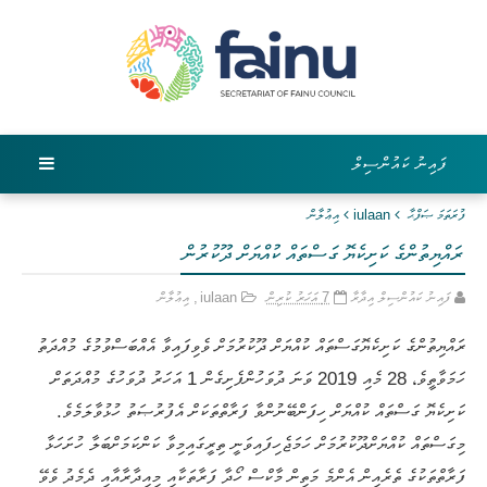
ފައިނު ކައުންސިލް
ފުރަތަމަ ޞަފްޙާ
iulaan
އިޢުލާން
ރައްޔިތުންގެ ކަށިކެޔޮ ގަސްތައް ކުއްޔަށް ދޫކުރުން
ފައިނު ކައުންސިލް އިދާރާ
7 އަހަރު ކުރިން
iulaan
,
އިޢުލާން
ރައްޔިތުންގެ ކަށިކެޔޮގަސްތައް ކުއްޔަށް ދޫކުރުމަށް ވެވިފައިވާ އެއްބަސްވުމުގެ މުއްދަތު
ހަމަވާތީވެ، 28 މެއި 2019 ވަނަ ދުވަހުންފެށިގެން 1 އަހަރު ދުވަހުގެ މުއްދަތަށް
ކަށިކެޔޮ ގަސްތައް ކުއްޔަށް ހިފަންބޭނުންވާ ފަރާތްތަކަށް އެފުރުޞަތު ހުޅުވާލަމެވެ.
މިގަސްތައް ކުއްޔަށްދޫކުރުމަށް ހަމަޖެހިފައިވަނީ ތިރީގައިމިވާ ކަންކަމަށްބަލާ ހުށަހަޅާ
ފަރާތްތަކުގެ ތެރެއިން އެންމެ މަތިން މާކްސް ހޯދާ ފަރާތަކާއި މިއިދާރާއާއި ދެމެދު ވެވޭ