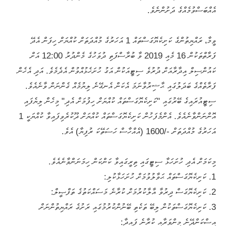
އެއްބަސްވުމެއްގެ ދަށުންނެވެ.
ވީމާ، ރައްޔިތުންގެ ކަށިކެޔޮގަސްތައް 1 އަހަރުގެ މުއްދަތަށް ކުއްޔަށް ހިފަން އެދޭ
ފަރާތްތަކުން 16 މެއި 2019 ވާ ބުރާސްފަތި ދުވަހުގެ މެންދުރު 12:00 އަށް
ކައުންސިލް އިދާރާއަށް ދުރުވެ ސިޓީއަކުން އަގު ހުށަހެޅުއްވުން އެދެމެވެ. އަދި އެހެން
ފަރާތެއްގެ ބަދަލުގައި ޙާޟިރުވާނަމަ އެކަން އެނގޭނެ ލިޔުމެއް ގެންނަން ވާނެއެވެ.
ސިޓީއުރައިގެ ބޭރުގައި "ކަށިކެޔޮގަސްތައް ކުއްޔަށް ހިފުމަށް އެދި" މިހެން ލިޔެފައި
އޮންނަންވާނެއެވެ. އެންމެފަހުން ކަށިކެޔޮގަސްތައް ކުއްޔަށް ދޫކުރެވިފައިވާ ކުއްޔަކީ 1
އަހަރުގެ މުއްދަތަށް -/1600 (އެއްހާސް ހަސަތޭކަ ރުފިޔާ) އެވެ.
މިކަމަށް އެދި ހުށަހަޅާ ސިޓީގައި ތިރީގައިވާ ކަންކަން ހިމަނަންވާނެއެވެ.
1. ކަށިކެޔޮގަސްތައް ޙަވާލުވުމަށް ހުށަހަޅާކުލި:
2. ކަށިކެޔޮގަސް ދިރުވާ އާލާކުރުމަށް ކުރާނެ މަސައްކަތުގެ ތަފްޞީލް:
3. ކަށިކެޔޮގަސްތަކުން ލިބޭ ތަކެތި ބޭނުންކުރުމުގައި ރަށުގެ ރައްޔިތުންނަށް
އިސްކަންދޭނެ މިންވަރާއި ކުރާނެ ފައިދާ: