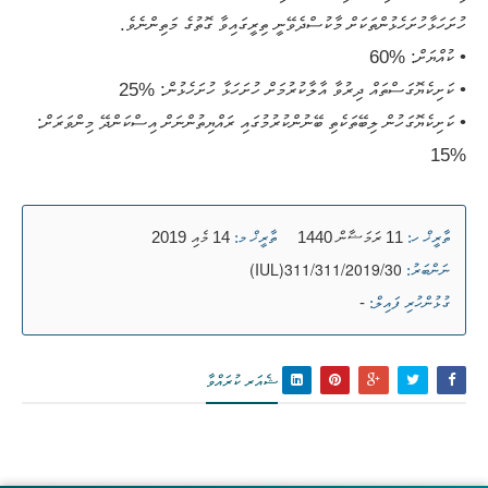
ހުށަހަޅާހުށަހެޅުންތަކަށް މާކުސްދެވޭނީ ތިރީގައިވާ ގޮތުގެ މަތިންނެވެ.
• ކުއްޔަށް: %60
• ކަށިކެޔޮގަސްތައް ދިރުވާ އާލާކުރުމަށް ހުށަހަޅާ ހުށަހެޅުން: %25
• ކަށިކެޔޮގަހުން ލިބޭތަކެތި ބޭނުންކުރުމުގައި ރައްޔިތުންނަށް އިސްކަންދޭ މިންވަރަށް:
%15
11 ރަމަޟާން 1440
14 މެއި 2019
ތާރީޚް ހ:
ތާރީޚް މ:
(IUL)311/311/2019/30
ނަންބަރު:
-
ގުޅުންހުރި ފައިލް:
ޝެއަރ ކުރައްވާ