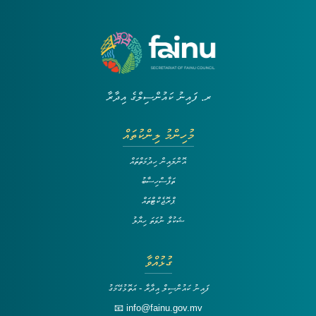
ރ. ފައިނު ކައުންސިލްގެ އިދާރާ
މުހިންމު ލިންކުތައް
އޮންލައިން ހިދުމަތްތައް
ތަފާސްހިސާބު
ޕްރޮޖެކްޓްތައް
ޝަކުވާ ނުވަތަ ހިޔާލު
ގުޅުއްވާ
ފައިނު ކައުންސިލް އިދާރާ - އަތޮޅުގޭމަގު
📧 info@fainu.gov.mv