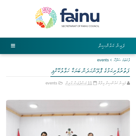
ފައިނު ކައުންސިލް
ފުރަތަމަ ޞަފްޙާ
events
ފަތުރުވެރިކަމުގެ ޕްްލޭންހަދަން ބަޔަކާ ހަވާލުކޮށްފި
ފައިނު ކައުންސިލް އިދާރާ
11 މަސްދުވަސް ކުރިން
events