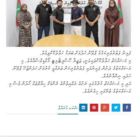
ފައިނު ފަތުރުވެރިކަމުގެ ޕްލޭން ހެދުމަށް ބަޔަކާ ހަވާލުކޮށްފިއެވެ.
މި މަސައްކަތް ހަވާލުކޮށްފައިވަނީ، ޖަޒީރާ ހޮސްޕިޓާލިޓީ މޯލްޑިވްސްއާއެވެ. މި
މަސައްކަތުގެ ދަށުން ފައިނުގައި ފަތުރުވެރިކަން ތަރައްގީ ކުރުމަށް ހަދަންޖެހޭ ޕްލޭން
ހަދައި ނިންމާނެއެވެ.
އަދި މި މަސައްކަތް ކުރުމުގައި ރަށުގެ ރައްޔިތުންގެ ރެންޑަމް ހިޔާލްތައް ހޯދުން ވެސް މި
މަސައްކަތުގެ ތެރޭގައި ހިމެނެއެވެ.
ޝެއަރ ކުރައްވާ