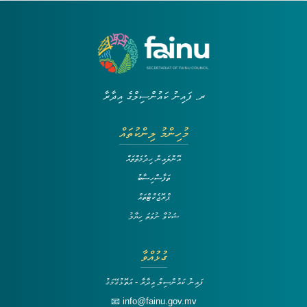
ރ. ފައިނު ކައުންސިލްގެ އިދާރާ
މުހިންމު ލިންކުތައް
އޮންލައިން ހިދުމަތްތައް
ތަފާސްހިސާބު
ޕްރޮޖެކްޓްތައް
ޝަކުވާ ނުވަތަ ހިޔާލު
ގުޅުއްވާ
ފައިނު ކައުންސިލް އިދާރާ - އަތޮޅުގޭމަގު
📧 info@fainu.gov.mv