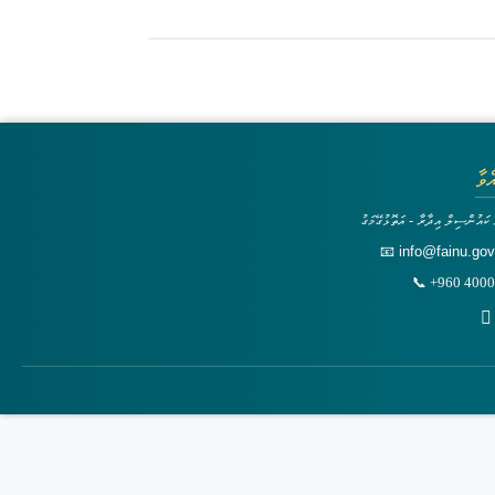
ްވާ
 ކައުންސިލް އިދާރާ - އަތޮޅުގޭމަގު
📧 info@fainu.go
📞 +960 400