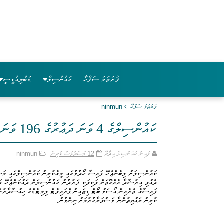
ފުރަތަމަ ސަފްހާ
ކައުންސިލް
ޑަބްލިއުޑީސީ
ފުރަތަމަ ޞަފްޙާ
ninmun
ކައުންސިލްގެ 4 ވަނަ ދަޢުރުގެ 196 ވަނަ އާންމު ޖަލްސާގެ (PN/2025/32) ނިންމުން
ފައިނު ކައުންސިލް އިދާރާ
12 މަސްދުވަސް ކުރިން
ninmun
ދެއްވި އިރުޝާދާ އެއްގޮތަށް ވަކިވަކި ފަރުދުން ކައުންސިލަށް ދައްކަންޖެހޭ ފަ
ފައިސާގެ ތެރެއިން އޯސަމް ބޯޓް ޑިޒައިން ޕްރައިވެޓް ލިމިޓެޑްގެ ހިއްސާދާރުންގ
ކުރިން ރައްޔިތުންނާ މަޝްވަރާކުރުމަށް ނިންމުން.