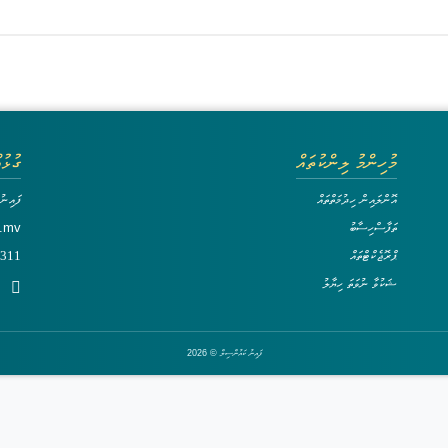
މުހިންމު ލިންކުތައް
ގުޅުއ
އޮންލައިން ހިދުމަތްތައް
ފައިނު
ތަފާސްހިސާބު
v.mv
ޕްރޮޖެކްޓްތައް
0311
ޝަކުވާ ނުވަތަ ހިޔާލު
ފައިނު ކައުންސިލް ©
2026