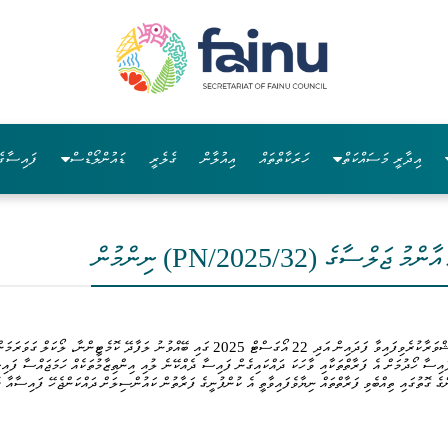
އިދާރީ މަސައްކަތް
ހަރަކާތްތައް
އިއުލާން
ގެލެރީ
ޑައުންލޯޑްސް
ފައިސާގެ
ކައުންސިލަށް ލިބެންޖެހޭ ފައިސާ ހޯދުމުގައި މީގެކުރިން ކައުންސިލްގައި މަޝްވަރާކުރެވިފައިވާ ފަދައިން
އިސާ ހޯދުމަށް އެ ފަރާތްތަކާއި ވާހަކަ ދައްކައިގެން ފައިސާ ދެއްކޭނެ ލުއި އިންތިޒާމުތަކެއް ހަމަޖައްސާ ފައ
ެ ގޮތުގައި ތިއްބެވި ފަރާތްތައް ނިޔާވެފައިވާތީ އެ ކުންފުނީގެ ފަރާތުން ކައުންސިލަށް ދައްކަންޖެހޭ ފައިސާއާ ގ