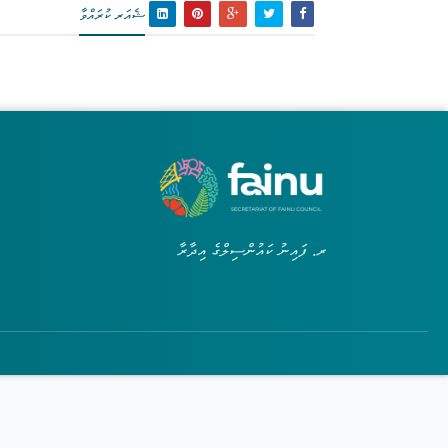
ޝެއަރ ކުރައްވާ
ރ. ފައިނު ކައުންސިލްގެ އިދާރާ