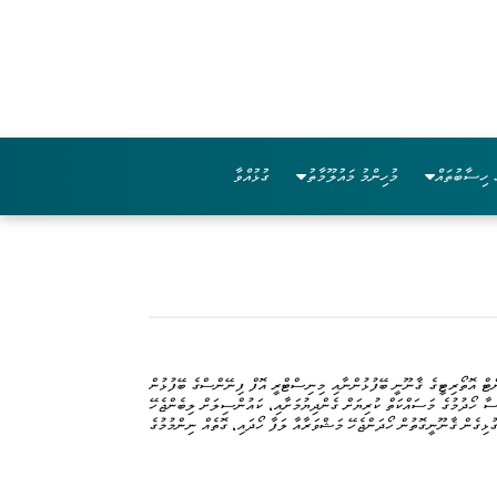
 ހިސާބުތައް
މުހިންމު މައުލޫމާތު
ގުޅުއްވާ
 އަދި 22 އޯގަސްޓް 2025 ގައި ބޭއްވުނު ލަފާދޭ ކޮމެޓީންނާ، ލޯކަލް ގަވަރަމަންޓް އޮތޯރިޓީގެ ޤާނޫނީ ބޭފުޅުންނާއި މިނިސްޓްރީ އޮފް ފިނޭންސްގެ ބޭފުޅުން
ިސާ ހޯދުމުގެ މަސައްކަތް ކުރިޔަށް ގެންދިޔުމަށާއި، ކައުންސިލަށް ލިބެންޖެހޭ
ުޅިގެން ޤާނޫނީގޮތުން ހޯދަންޖެހޭ މަޝްވަރާއާ ލަފާ ހޯދައި، ގޮތެއް ނިންމުމުގެ