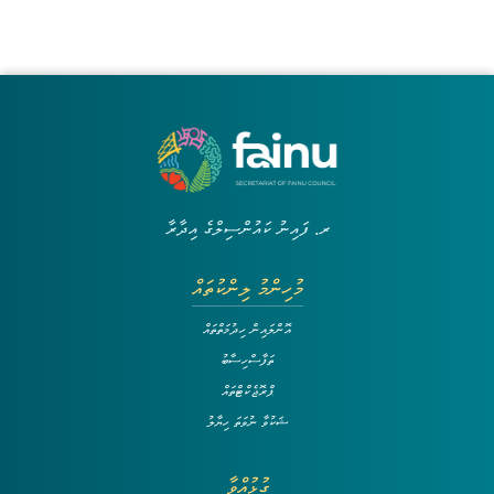
ރ. ފައިނު ކައުންސިލްގެ އިދާރާ
މުހިންމު ލިންކުތައް
އޮންލައިން ހިދުމަތްތައް
ތަފާސްހިސާބު
ޕްރޮޖެކްޓްތައް
ޝަކުވާ ނުވަތަ ހިޔާލު
ގުޅުއްވާ