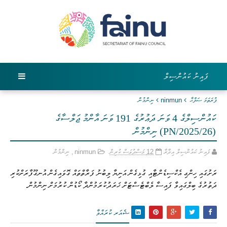
ފައިނު ކައުންސިލް
ފުރަތަމަ ޞަފްޙާ
ninmun
ނިންމުން
ކައުންސިލްގެ 4 ވަނަ ދަޢުރުގެ 191 ވަނަ އާންމު ޖަލްސާގެ
(PN/2025/26) ނިންމުން
ފައިނު ކައުންސިލް އިދާރާ
12 މަސްދުވަސް ކުރިން
ninmun
,
ނިންމުން
ރަށުގައި ހިންގި އެކްސިޑެންޓާއި ގުޅިގެން އަނިޔާ ލިބުނު ފަރާތްތައް ގޮވައިގެން އުނގޫފާރަށްކުރި
ދަތުރުގެ ބިލްގައިވާ ފައިސާ ލެބްޓެސްޓަށް ޚަރަދުކުރަމުންދާ ކޯޑުން ކުރުމަށް ނިންމުން.
ޝެއަރ ކުރައްވާ