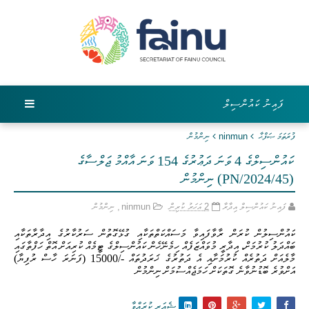
ފައިނު ކައުންސިލް
ފުރަތަމަ ޞަފްޙާ
ninmun
ނިންމުން
ކައުންސިލްގެ 4 ވަނަ ދަޢުރުގެ 154 ވަނަ އާއްމު ޖަލްސާގެ
(PN/2024/45) ނިންމުން
ފައިނު ކައުންސިލް އިދާރާ
2 އަހަރު ކުރިން
ninmun
,
ނިންމުން
ކައުންސިލުން ކުރަން ރާވާފައިވާ މަސައްކަތްތަކާއި ގުޅޭގޮތުން ސަރުކާރުގެ އިދާރާތަކާއި
ބައްދަލު ކުރުމަށް، އިދާރީ މުވައްޒަފެއް ހިމެނޭހެން ކައުންސިލްގެ ޓީމެއް ކުރިއަށް އޮތް ހަފްތާގައި
މާލެއަށް ދަތުރެއް ކުރުމަށާއި އެ ދަތުރުގެ ޚަރަދުތައް -/15000 (ފަނަރަ ހާސް ރުފިޔާ)
އަށްވުރެ ބޮޑުނުވާނެ ގޮތަކަށް ހަމަޖެއްސުމަށް ނިންމުން
ޝެއަރ ކުރައްވާ