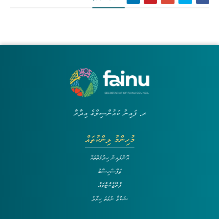
ރ. ފައިނު ކައުންސިލްގެ އިދާރާ
މުހިންމު ލިންކުތައް
އޮންލައިން ހިދުމަތްތައް
ތަފާސްހިސާބު
ޕްރޮޖެކްޓްތައް
ޝަކުވާ ނުވަތަ ހިޔާލު