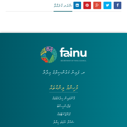
ޝެއަރ ކުރައްވާ
ރ. ފައިނު ކައުންސިލްގެ އިދާރާ
މުހިންމު ލިންކުތައް
އޮންލައިން ހިދުމަތްތައް
ތަފާސްހިސާބު
ޕްރޮޖެކްޓްތައް
ޝަކުވާ ނުވަތަ ހިޔާލު