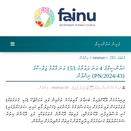
ފައިނު ކައުންސިލް
ފުރަތަމަ ޞަފްޙާ
ninmun
ނިންމުން
ކައުންސިލްގެ 4 ވަނަ ދަޢުރުގެ 153 ވަނަ އާއްމު ޖަލްސާގެ
(PN/2024/43) ނިންމުން
ފައިނު ކައުންސިލް އިދާރާ
2 އަހަރު ކުރިން
ninmun
,
ނިންމުން
ދިރިއުޅުމަށް ދޫކޮށްފައިވާ ބަނޑާރަ ގޯތިތަކުގެ ތެރެއިން ވެލި އަޅަންޖެހޭ (އަޑި ގެވަޅުތައް)
ގެވަޅުތަކަށް ވެލި އެޅުމަށް ނިކަގަސްމަގުގެ ދެކުނުގައި (މަހެފިލް ގޯތި ކައިރި ސަރަހައްދުގައި)
ހުރި އުސްވެލިފުނި ދޫކުރުމަށާއި، ވެލިތައް ދޫކުރާނެ ގެވަޅުތަކާއި ވެލި ދޫކުރާނެ އިތުރު
ޝަރަހައްދުތައް ކަނޑައެޅުން އިދާރީގޮތުން ކުރިޔަށް ގެންދިޔުމަށް ނިންމުން.