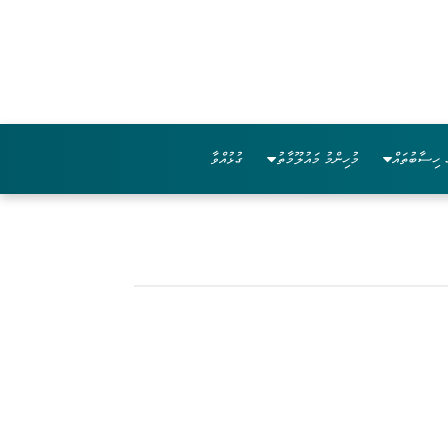
 ހިސާބުތައް
މުހިންމު މައުލޫމާތު
ގުޅުއްވާ