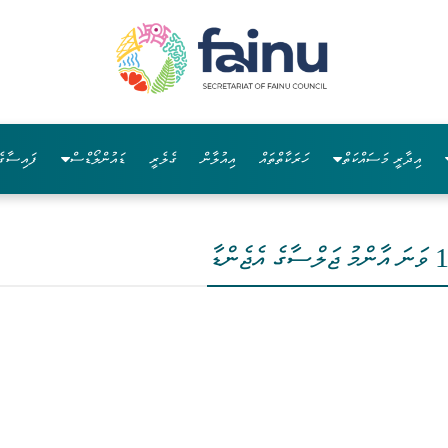
އިދާރީ މަސައްކަތް
ހަރަކާތްތައް
އިއުލާން
ގެލެރީ
ޑައުންލޯޑްސް
ފައިސާގެ