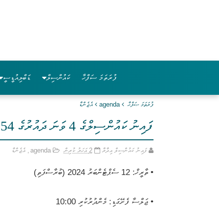
ފުރަތަމަ ސަފްހާ
ކައުންސިލް
ޑަބްލިއުޑީސީ
ފުރަތަމަ ޞަފްޙާ
agenda
އެޖެންޑާ
ފައިނު ކައުންސިލްގެ 4 ވަނަ ދައުރުގެ 154 ވަނަ އާންމު ޖަލްސާގެ އެޖެންޑާ
ފައިނު ކައުންސިލް އިދާރާ
2 އަހަރު ކުރިން
agenda
,
އެޖެންޑާ
• ތާރީޚް: 12 ސެޕްޓެންބަރު 2024 (ބުރާސްފަތި)
• ޖަލްސާ ފެށޭގަޑި: މެންދުރުކުރި 10:00