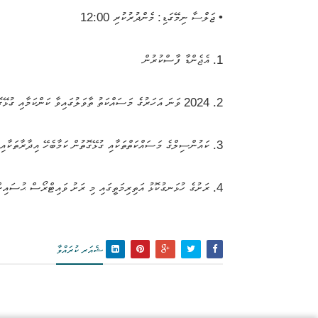
• ޖަލްސާ ނިމޭގަޑި: މެންދުރުކުރި 12:00
1. އެޖެންޑާ ފާސްކުރުން
2. 2024 ވަނަ އަހަރުގެ މަސައްކަތު ތާވަލުގައިވާ ކަންކަމާއި ގުޅޭގޮތުން ބަހުސްކުރުން
3. ކައުންސިލްގެ މަސައްކަތްތަކާއި ގުޅޭގޮތުން ކަމާބެހޭ އިދާރާތަކާއި ބައްދަލު ކުރުމަށް ކައުންސިލްގެ ޓީމެއް މާލެއަށް ދަތުރެއް ކުރުމާއި ގުޅޭގޮތުން ބަހުސްކޮށް ގޮތެއް ނިންމުން
4. ރަށުގެ ހުޅަނގުކޮޅު އަތިރިމަތީގައި މި ރަށު ވައިޓްރޯސް ޙުސައިން މުޙައްމަދު ބަންނަމުންދާ ދޯނީގެ މައްސަލާގައި ޖޫރިމަނާ ކުރުމުގައި ކުރިއަށްދާނެ ގޮތަކާއި ގުޅޭގޮތުން މަޝްވަރާކޮށް ގޮތެއް ނިންމުން
ޝެއަރ ކުރައްވާ