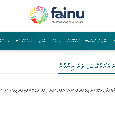
އިދާރީ މަސައްކަތް
ހަރަކާތްތައް
އިއުލާން
ގެލެރީ
ޑައުންލޯޑްސް
ފައިސާގެ
ކުރުމާއި ގުޅޭގޮތުން އިތުރަށް މަޝްވަރާކުރުމަށް ކައުންސިލްގެ ލަފާދޭ ކޮމެޓީއަށް މިމައްސަލަ ހުށ