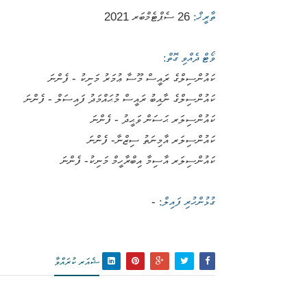
ތާރީޚް:
26 ސެޕްޓެމްބަރ 2021
ވޯޓް ދެއްވި ގޮތް:
ކައުންސިލްގެ ރައީސް މޫސާ ޢުމަރު މަނިކު - ފެންނަ
ކައުންސިލްގެ ނާއިބު ރައީސް މުޙައްމަދު ފައިސަލް - ފެންނަ
ކައުންސިލަރ ޙަސަން ވަޙީދު - ފެންނަ
ކައުންސިލަރ އާމިނަތު ސިޒްނާ- ފެންނަ
ކައުންސިލަރ އާސިމާ އިބްރާހީމް މަނިކު- ފެންނަ
ގުޅުންހުރި ފައިލް:
-
ޝެއަރ ކުރައްވާ