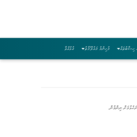
 ހިސާބުތައް
މުހިންމު މައުލޫމާތު
ގުޅުއްވާ
ަހެޅުމަށް ނިންމުން.