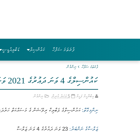
ފުރަތަމަ ސަފްހާ
ކައުންސިލް
ޑަބްލިއުޑީސީ
ފުރަތަމަ ޞަފްޙާ
ނިންމުން
ކައުންސިލްގެ 4 ވަނަ ދަޢުރުގެ 2021 ވަނަ އަހަރުގެ 54 ވަނަ ނިންމުން
އިބްރާހީމް ފަހީމް
5 އަހަރު ކުރިން
ނިންމުން
ނިންމިގޮތް:
ކައުންސިލްގެ ޕަބްލިކް ރިލޭޝަން ގެ މަސައްކަތް ހަރުދަނާ
ޖަލްސާގެ ނަންބަރު:
23 ވަނަ ދައުރުގެ 4 ވަނަ ޖަލްސާ