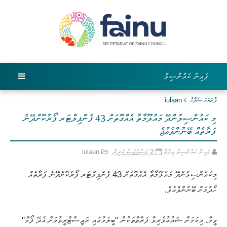
ފައިނު ކައުންސިލް
ފުރަތަމަ ޞަފްޙާ
iulaan
މި ކައުންސިލުންދޭ މައުލޫމާތާ އެއްގޮތަށް 43 ފެންފިލްޓަރ ފޯރުކޮށްދޭނެ
ފަރާތެއް ބޭނުންވެއްޖެ
ފައިނު ކައުންސިލް އިދާރާ
2 މަސްދުވަސް ކުރިން
iulaan
މިކައުންސިލުންދޭ މައުލޫމާތާ އެއްގޮތަށް 43 ފެންފިލްޓަރ ފޯރުކޮށްދޭނެ ފަރާތެއް
ހޯދުމަށް ބޭނުންވެއެވެ.
ވީމާ، މިކަމަށް ޝައުގުވެރިވާ ފަރާތްތަކުން "ބީލަމުގައި ރަޖިސްޓްރީވުމަށް އެދޭ ފޯމް"