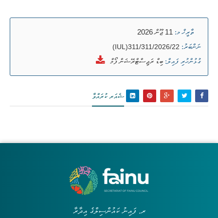
11 ޖޫން 2026
ތާރީޚް މ:
ނަންބަރު:
(IUL)311/311/2026/22
ބިޑް ރަޖިސްޓްރޭޝަން ފޯމް
ގުޅުންހުރި ފައިލް:
ޝެއަރ ކުރައްވާ
ރ. ފައިނު ކައުންސިލްގެ އިދާރާ