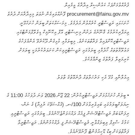
ފުރުއްވުމަށްފަހު ކައުންސިލް އިދާރާގެ އީމެއިލް
procurement@fainu.gov.mv ފޮނުއްވައިގެން ނުވަތަ މިއިދާރާއަށް ދުރުވެ
ހުށަހަޅައި ރަޖިސްޓްރީ ކުރެއްވުން އެދެމެވެ. މިމަސައްކަތަށް ބީލަން ހުށަހެޅޭނީ
ވިޔަފާރިކުރުމުގެ ޤާނޫނުގެ ދަށުން މިނިސްޓްރީ އޮފް އިކޮނޮމިކް ޑިވެލޮޕްމަންޓްގައި
ރަޖިސްޓްރީކޮށްފައިވާ ފަރާތްތަކަށެވެ. މިބީލަމާއި ގުޅިގެން ދޫކުރެވޭ އެންމެފަހުގެ
މަޢުލޫމާތުތައް ހޯދުމާއި ބީލަމުގައި ރަޖިސްޓްރީވިކަން ކަށަވަރުކުރުމަކީ ބީލަމަށް
ކުރިމަތިލާ ފަރާތުގެ ޒިންމާއެކެވެ.
އިއުލާނާއި ގުޅޭ އެކި މަރުހަލާތައް ދާނެގޮތުގެ ތާވަލު
• ބީލަން ހުށަހެޅުމަށް ރަޖިސްޓްރީކުރުން: 22 ޖޫން 2026 ވަނަ ދުވަހުގެ 11:00 ގެ
ނިޔަލަށްބީލަމުގައި ބައިވެރިވުމަށް 100/-ރ. (އެއްސަތޭކަ ރުފިޔާ) ގެ ނަން-
ރިފަންޑަބަލް ރަޖިސްޓްރޭޝަން ފީއެއް ދައްކަވަންޖެހޭނެއެވެ. ބީލަމުގައި ރަޖިސްޓްރީވި
ކަމުގެ ސްލިޕް ލިބިލައްވާނީ ރެޖިސްޓްރޭޝަން ފީ ދެއްކުމުންނެވެ. ރަޖިސްޓްރީވާ
ފަރާތްތަކަށް ބިޑް ޑޮކިއުމެންޓް ފޮނުވޭނެއެވެ.