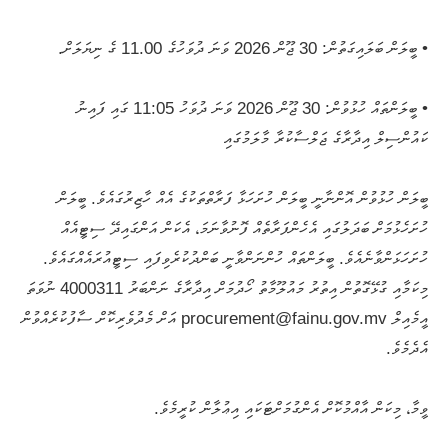
• ބީލަން ބަލައިގަތުން: 30 ޖޫން 2026 ވަނަ ދުވަހުގެ 11.00 ގެ ނިޔަލަށް.
• ބީލަންތައް ހުޅުވުން: 30 ޖޫން 2026 ވަނަ ދުވަހު 11:05 ގައި ފައިނު
ކައުންސިލް އިދާރާގެ ޖަލްސާކުރާ މާލަމުގައި
ބީލަން ހުޅުވުން އޮންނާނީ ބީލަން ހުށަހަޅާ ފަރާތްތަކުގެ އެއް ހާޒިރުގައެވެ. ބީލަން
ހުށަހެޅުމަށް ބަދަލުގައި އެހެންފަރާތެއް ފޮނުވާނަމަ، އެކަން އަންގައިދޭ ސިޓީއެއް
ހުށަހަޅަންވާނެއެވެ. ބީލަންތައް ހުންނަންވާނީ ބަންދުކުރެވިފައި ސިޓީއުރައެއްގައެވެ.
މިކަމާއި ގުޅޭގޮތުން އިތުރު މައުލޫމާތު ހޯދުމަށް އިދާރާގެ ނަންބަރު 4000311 ނުވަތަ
އީމެއިލް procurement@fainu.gov.mv އަށް މެދުވެރިކޮށް ސާފުކުރެއްވުން
އެދެމެވެ.
ވީމާ، މިކަން އާއްމުކޮށް އެންގުމަށްޓަކައި އިޢުލާން ކުރީމެވެ.