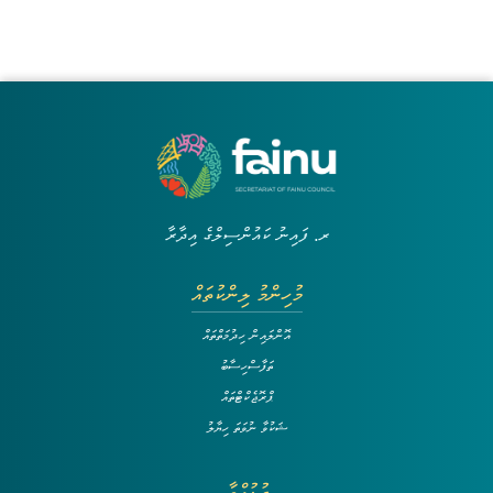
ރ. ފައިނު ކައުންސިލްގެ އިދާރާ
މުހިންމު ލިންކުތައް
އޮންލައިން ހިދުމަތްތައް
ތަފާސްހިސާބު
ޕްރޮޖެކްޓްތައް
ޝަކުވާ ނުވަތަ ހިޔާލު
ގުޅުއްވާ