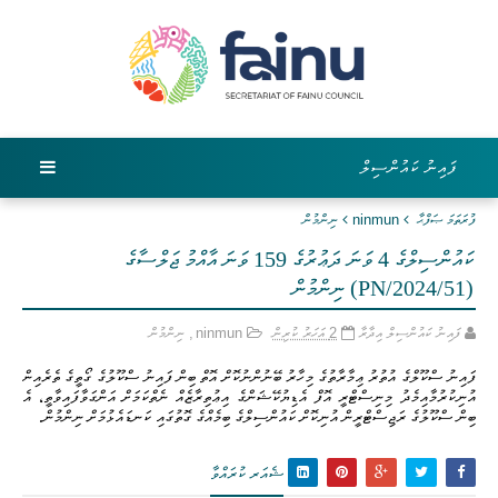
ފައިނު ކައުންސިލް
ފުރަތަމަ ޞަފްޙާ
ninmun
ނިންމުން
ކައުންސިލްގެ 4 ވަނަ ދަޢުރުގެ 159 ވަނަ އާއްމު ޖަލްސާގެ
(PN/2024/51) ނިންމުން
ފައިނު ކައުންސިލް އިދާރާ
2 އަހަރު ކުރިން
ninmun
,
ނިންމުން
ފައިނު ސްކޫލްގެ އުތުރު ޢިމާރާތުގެ މިހާރު ބޭނުންނުކޮށް އޮތް ބިން ފައިނު ސްކޫލުގެ ގޯތީގެ ތެރެއިން
އުނިކުރުމާއިމެދު މިނިސްޓްރީ އޮފް އެޑިޔުކޭޝަންގެ އިޢުތިރާޒެއް ނެތްކަމަށް އަންގަވާފައިވާތީ، އެ
ބިން ސްކޫލުގެ ރަޖިސްޓްރީން އުނިކޮށް ކައުންސިލްގެ ބިމެއްގެ ގޮތުގައި ކަނޑައެޅުމަށް ނިންމުން.
ޝެއަރ ކުރައްވާ