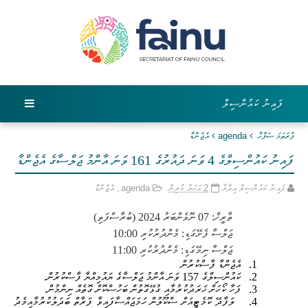
ފައިނު ކައުންސިލް
ފުރަތަމަ ޞަފްޙާ
agenda
އެޖެންޑާ
ފައިނު ކައުންސިލްގެ 4 ވަނަ ދައުރުގެ 161 ވަނަ އާންމު ޖަލްސާގެ އެޖެންޑާ
ފައިނު ކައުންސިލް އިދާރާ
2 އަހަރު ކުރިން
agenda
,
އެޖެންޑާ
ތާރީޚް: 07 ނޮވެންބަރު 2024 (ބުރާސްފަތި)
ޖަލްސާ ފެށޭގަޑި: މެންދުރުކުރި
10:00
ޖަލްސާ ނިމޭގަޑި: މެންދުރުކުރި 11:00
1.
އެޖެންޑާ ފާސްކުރުން
2.
ކައުންސިލްގެ
157
ވަނަ އާންމު ޖަލްސާގެ ޔައުމިއްޔާ ފާސްކުރުން.
3.
ފަހާ ކޯހަށް ޚަރަދުކުރުމާއި ގުޅޭގޮތުން ބަހުސްކޮށް ގޮތެއް ނިންމުން.
4.
ލަފާދޭ ކޮމެޓީއަށް ސްކޫލުން ހަމަޖައްސާފައިވާ ފަރާތް ބަދަލުކުރުމާއިމެދު