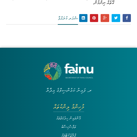
ގޮތެއް ނިންމުން.
ޝެއަރ ކުރައްވާ
ރ. ފައިނު ކައުންސިލްގެ އިދާރާ
މުހިންމު ލިންކުތައް
އޮންލައިން ހިދުމަތްތައް
ތަފާސްހިސާބު
ޕްރޮޖެކްޓްތައް