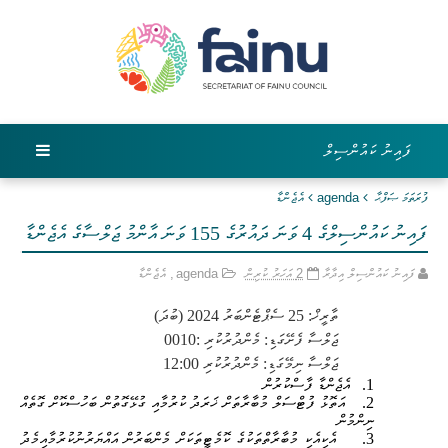
ފައިނު ކައުންސިލް
ފުރަތަމަ ޞަފްޙާ
agenda
އެޖެންޑާ
ފައިނު ކައުންސިލްގެ 4 ވަނަ ދައުރުގެ 155 ވަނަ އާންމު ޖަލްސާގެ އެޖެންޑާ
ފައިނު ކައުންސިލް އިދާރާ
2 އަހަރު ކުރިން
agenda
,
އެޖެންޑާ
ތާރީޚް:
25
ސެޕްޓެންބަރު 2024 (ބުދަ)
ޖަލްސާ ފެށޭގަޑި: މެންދުރުކުރި
10:
00
ޖަލްސާ ނިމޭގަޑި: މެންދުރުކުރި 12:00
1.
އެޖެންޑާ ފާސްކުރުން
2.
އަތޮޅު ފުޓްސަލް މުބާރާތަށް ޚަރަދު ކުރުމާއި ގުޅޭގޮތުން ބަހުސްކޮށް ގޮތެއް
ނިންމުން
3.
އެކިއެކި މުބާރާތްތަކުގެ ކޮމެޓީތަކަށް މެންބަރުން އައްޔަރުނުކުރުމާއިމެދު