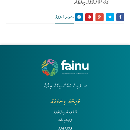
ބަހުސްކޮށް ގޮތެއް ނިންމުން
ޝެއަރ ކުރައްވާ
ރ. ފައިނު ކައުންސިލްގެ އިދާރާ
މުހިންމު ލިންކުތައް
އޮންލައިން ހިދުމަތްތައް
ތަފާސްހިސާބު
ޕްރޮޖެކްޓްތައް